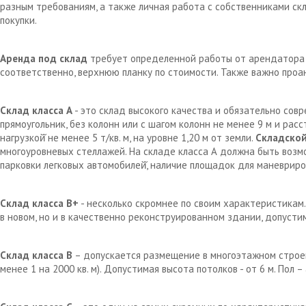
разным требованиям, а также личная работа с собственниками с
покупки.
Аренда под склад
требует определенной работы от арендатора д
соответственно, верхнюю планку по стоимости. Также важно проа
Склад класса А
- это склад высокого качества и обязательно сов
прямоугольник, без колонн или с шагом колонн не менее 9 м и рас
нагрузкой̆ не менее 5 т/кв. м, на уровне 1,20 м от земли.
Складской
многоуровневых стеллажей. На складе класса А должна быть возм
парковки легковых автомобилей̆, наличие площадок для маневрир
Склад класса В+
- несколько скромнее по своим характеристикам.
в новом, но и в качественно реконструированном здании, допустим
Склад класса В
– допускается размещение в многоэтажном строен
менее 1 на 2000 кв. м). Допустимая высота потолков - от 6 м. Пол 