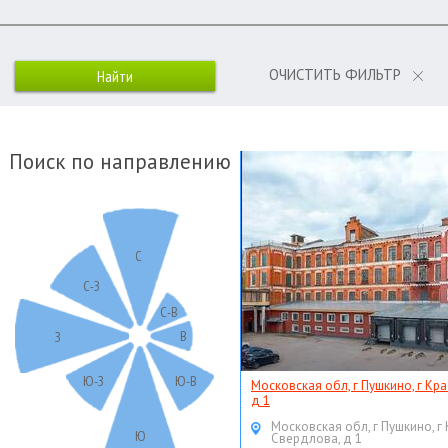
ОЧИСТИТЬ ФИЛЬТР
Поиск по направлению
С
С-З
С-В
В
З
Ю-З
Ю-В
Московская обл, г Пушкино, г Кр
д 1
Московская обл, г Пушкино, г
Ю
Свердлова, д 1