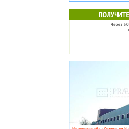
ПОЛУЧИТЕ
Через 30
Московская обл, г Ступино, рп Ми