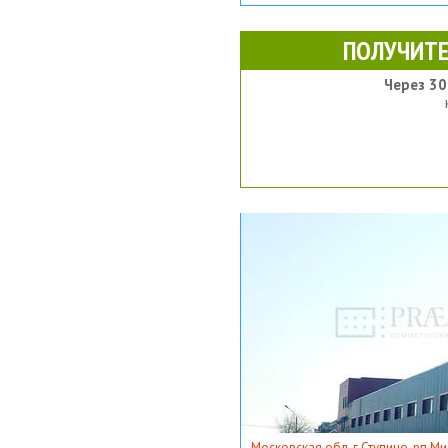
ПОЛУЧИТЕ
Через 30
Московская обл, г Ступино, рп Ми