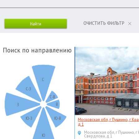
ОЧИСТИТЬ ФИЛЬТР
Поиск по направлению
С
С-З
С-В
В
З
Ю-З
Ю-В
Московская обл, г Пушкино, г Кр
д 1
Московская обл, г Пушкино, г
Ю
Свердлова, д 1