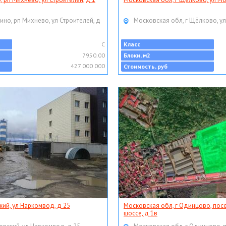
ино, рп Михнево, ул Строителей, д
Московская обл, г Щёлково, ул
C
Класс
7950.00
Блоки, м2
427 000 000
Стоимость, руб
кий, ул Наркомвод, д 25
Московская обл, г Одинцово, пос
шоссе, д 1в