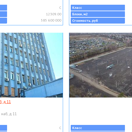
C
Класс
12309.00
Блоки, м2
585 600 000
Стоимость, руб
, д 11
 наб, д 11
C
Класс