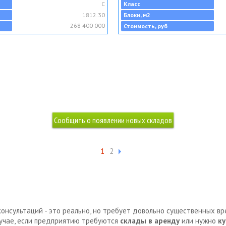
C
Класс
1812.30
Блоки, м2
268 400 000
Стоимость, руб
1
2
консультаций - это реально, но требует довольно существенных в
лучае, если предприятию требуются
склады в аренду
или нужно
ку