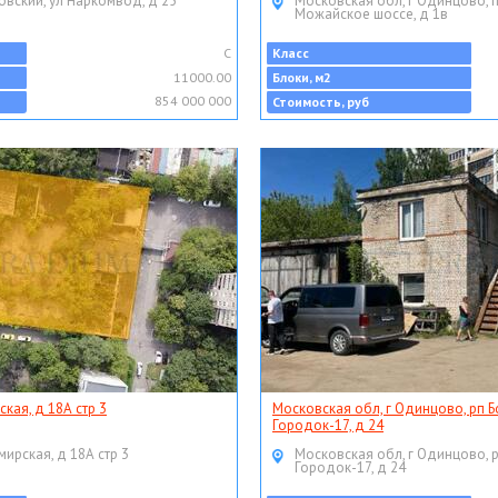
овский, ул Наркомвод, д 25
Московская обл, г Одинцово, 
Можайское шоссе, д 1в
C
Класс
11000.00
Блоки, м2
854 000 000
Стоимость, руб
ская, д 18А стр 3
Московская обл, г Одинцово, рп Б
Городок-17, д 24
мирская, д 18А стр 3
Московская обл, г Одинцово, 
Городок-17, д 24