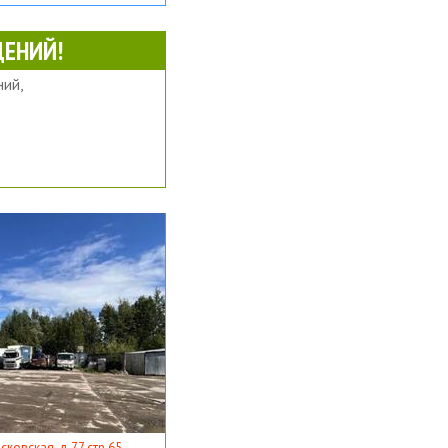
ЕНИЙ!
ий,
ковская, д 77 стр 65