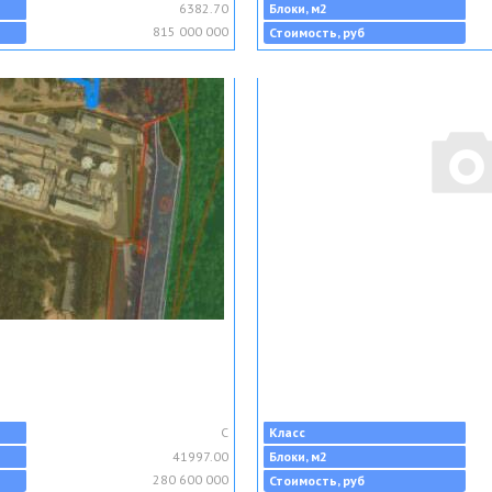
6382.70
Блоки, м2
815 000 000
Стоимость, руб
C
Класс
41997.00
Блоки, м2
280 600 000
Стоимость, руб