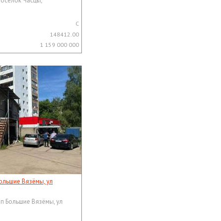
поселок Часцы,
C
148412.00
1 159 000 000
ольшие Вязёмы, ул
рп Большие Вязёмы, ул