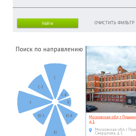
ОЧИСТИТЬ ФИЛЬТР
Поиск по направлению
С
С-З
С-В
В
З
Ю-З
Ю-В
Московская обл, г Пушкин
д 1
Московская обл, г Пуш
Ю
Свердлова, д 1