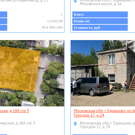
овский, ул Наркомвод, д 25
Московская обл, г Одинцово, 
Можайское шоссе, д 1в
C
Класс
11000.00
Блоки, м2
854 000 000
Стоимость, руб
ская, д 18А стр 3
Московская обл, г Одинцово, рп Б
Городок-17, д 24
мирская, д 18А стр 3
Московская обл, г Одинцово, 
Городок-17, д 24