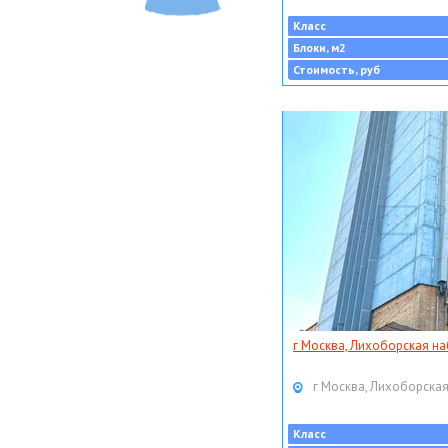
Класс
Блоки, м2
Стоимость, руб
г Москва, Лихоборская наб
г Москва, Лихоборская
Класс