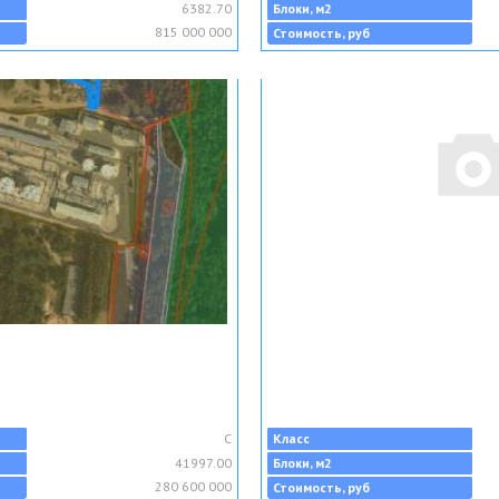
6382.70
Блоки, м2
815 000 000
Стоимость, руб
C
Класс
41997.00
Блоки, м2
280 600 000
Стоимость, руб