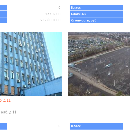
C
Класс
12309.00
Блоки, м2
585 600 000
Стоимость, руб
, д 11
 наб, д 11
C
Класс