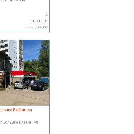
поселок Часцы,
C
148412.00
1 159 000 000
ольшие Вязёмы, ул
рп Большие Вязёмы, ул