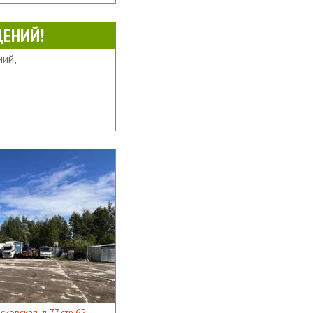
ЕНИЙ!
ий,
ковская, д 77 стр 65