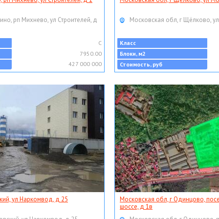
ино, рп Михнево, ул Строителей, д
Московская обл, г Щёлково, ул
C
Класс
7950.00
Блоки, м2
427 000 000
Стоимость, руб
кий, ул Наркомвод, д 25
Московская обл, г Одинцово, пос
шоссе, д 1в