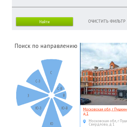
ОЧИСТИТЬ ФИЛЬТР
Поиск по направлению
С
С-З
С-В
В
З
Ю-З
Ю-В
Московская обл, г Пушкин
д 1
Московская обл, г Пуш
Ю
Свердлова, д 1