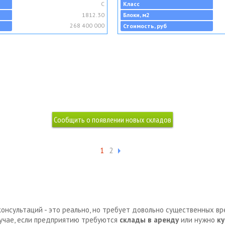
C
Класс
1812.30
Блоки, м2
268 400 000
Стоимость, руб
1
2
консультаций - это реально, но требует довольно существенных в
лучае, если предприятию требуются
склады в аренду
или нужно
ку