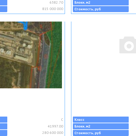
6382.70
Блоки, м2
815 000 000
Стоимость, руб
C
Класс
41997.00
Блоки, м2
280 600 000
Стоимость, руб