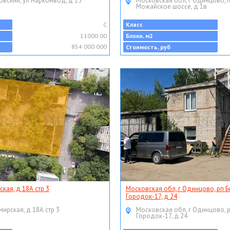
овский, ул Наркомвод, д 25
Московская обл, г Одинцово, 
Можайское шоссе, д 1в
C
Класс
11000.00
Блоки, м2
854 000 000
Стоимость, руб
ская, д 18А стр 3
Московская обл, г Одинцово, рп Б
Городок-17, д 24
мирская, д 18А стр 3
Московская обл, г Одинцово, 
Городок-17, д 24