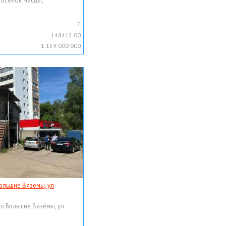
поселок Часцы,
C
148412.00
1 159 000 000
ольшие Вязёмы, ул
рп Большие Вязёмы, ул