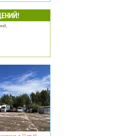
ЕНИЙ!
ий,
ковская, д 77 стр 65