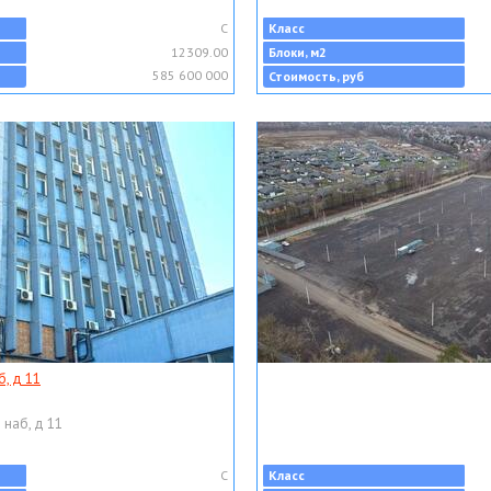
C
Класс
12309.00
Блоки, м2
585 600 000
Стоимость, руб
, д 11
 наб, д 11
C
Класс