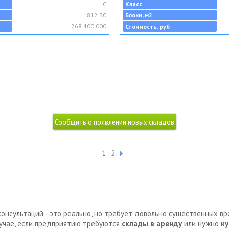
C
Класс
1812.30
Блоки, м2
268 400 000
Стоимость, руб
1
2
консультаций - это реально, но требует довольно существенных в
лучае, если предприятию требуются
склады в аренду
или нужно
ку