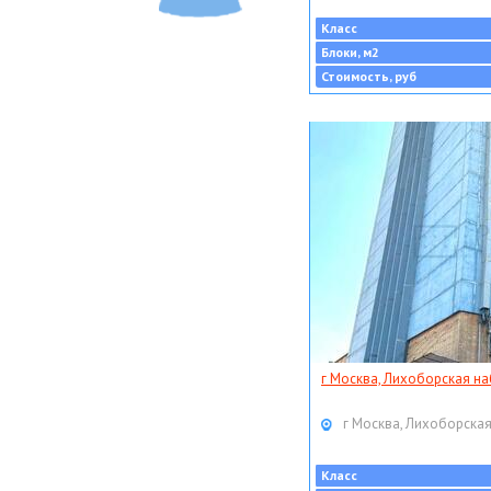
Класс
Блоки, м2
Стоимость, руб
г Москва, Лихоборская наб
г Москва, Лихоборская
Класс