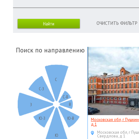
ОЧИСТИТЬ ФИЛЬТР
Поиск по направлению
С
С-З
С-В
В
З
Ю-З
Ю-В
Московская обл, г Пушкин
д 1
Московская обл, г Пуш
Ю
Свердлова, д 1