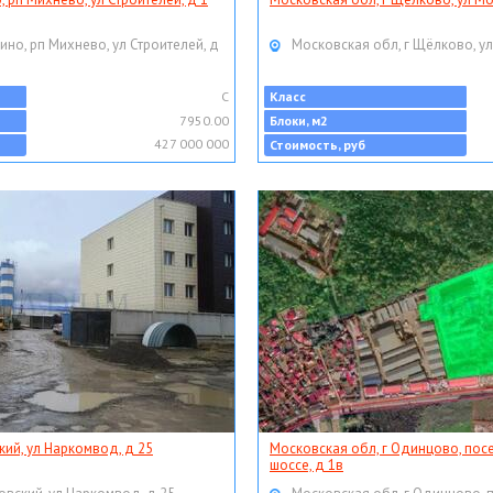
ино, рп Михнево, ул Строителей, д
Московская обл, г Щёлково, ул
C
Класс
7950.00
Блоки, м2
427 000 000
Стоимость, руб
кий, ул Наркомвод, д 25
Московская обл, г Одинцово, пос
шоссе, д 1в