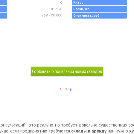
C
Класс
1812.30
Блоки, м2
268 400 000
Стоимость, руб
1
2
консультаций - это реально, но требует довольно существенных в
лучае, если предприятию требуются
склады в аренду
или нужно
ку