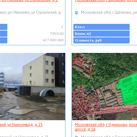
ино, рп Михнево, ул Строителей, д
Московская обл, г Щёлково, ул
C
Класс
7950.00
Блоки, м2
427 000 000
Стоимость, руб
кий, ул Наркомвод, д 25
Московская обл, г Одинцово, пос
шоссе, д 1в