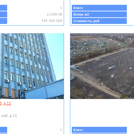
C
Класс
12309.00
Блоки, м2
585 600 000
Стоимость, руб
, д 11
 наб, д 11
C
Класс