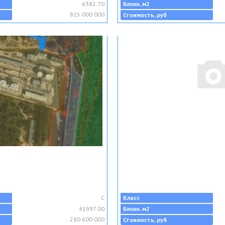
6382.70
Блоки, м2
815 000 000
Стоимость, руб
C
Класс
41997.00
Блоки, м2
280 600 000
Стоимость, руб