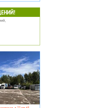
ЕНИЙ!
ий,
ковская, д 77 стр 65