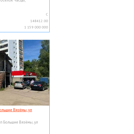
поселок Часцы,
C
148412.00
1 159 000 000
ольшие Вязёмы, ул
рп Большие Вязёмы, ул