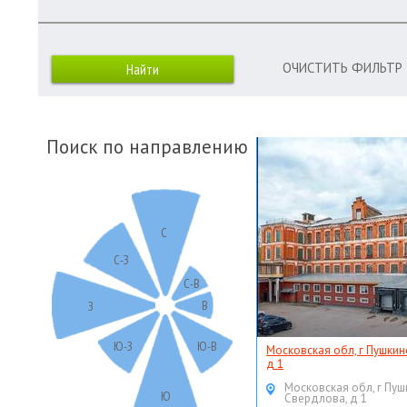
ОЧИСТИТЬ ФИЛЬТР
Поиск по направлению
С
С-З
С-В
В
З
Ю-З
Ю-В
Московская обл, г Пушкин
д 1
Московская обл, г Пуш
Ю
Свердлова, д 1