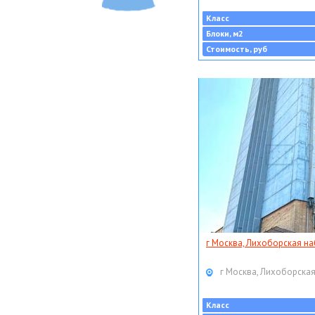
Класс
Блоки, м2
Стоимость, руб
г Москва, Лихоборская наб
г Москва, Лихоборская
Класс