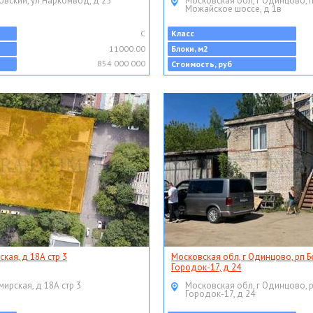
овский, ул Наркомвод, д 25
Московская обл, г Одинцово, 
Можайское шоссе, д 1в
C
Класс
11000.00
Блоки, м2
854 000 000
Стоимость, руб
ская, д 18А стр 3
Московская обл, г Одинцово, рп Б
Городок-17, д 24
мирская, д 18А стр 3
Московская обл, г Одинцово, 
Городок-17, д 24