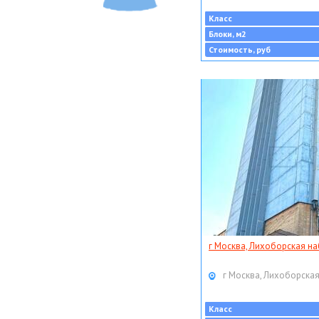
Класс
Блоки, м2
Стоимость, руб
г Москва, Лихоборская наб
г Москва, Лихоборская
Класс