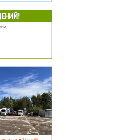
ЕНИЙ!
ий,
ковская, д 77 стр 65