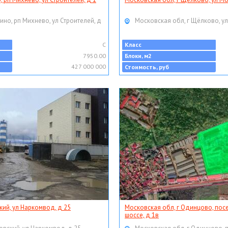
ино, рп Михнево, ул Строителей, д
Московская обл, г Щёлково, ул
C
Класс
7950.00
Блоки, м2
427 000 000
Стоимость, руб
кий, ул Наркомвод, д 25
Московская обл, г Одинцово, пос
шоссе, д 1в