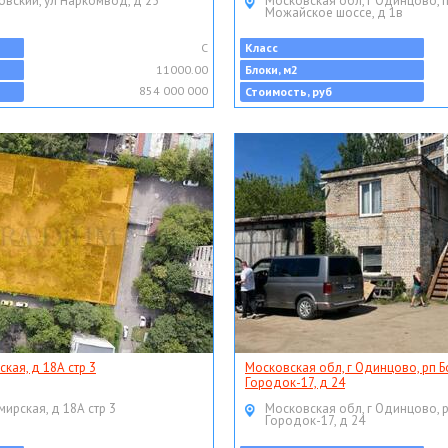
овский, ул Наркомвод, д 25
Московская обл, г Одинцово, 
Можайское шоссе, д 1в
C
Класс
11000.00
Блоки, м2
854 000 000
Стоимость, руб
ская, д 18А стр 3
Московская обл, г Одинцово, рп Б
Городок-17, д 24
мирская, д 18А стр 3
Московская обл, г Одинцово, 
Городок-17, д 24