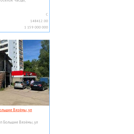
поселок Часцы,
C
148412.00
1 159 000 000
ольшие Вязёмы, ул
рп Большие Вязёмы, ул