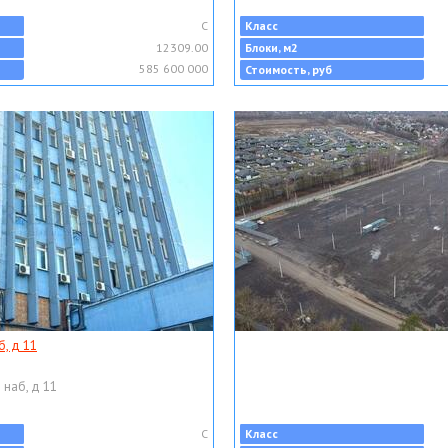
C
Класс
12309.00
Блоки, м2
585 600 000
Стоимость, руб
, д 11
 наб, д 11
C
Класс