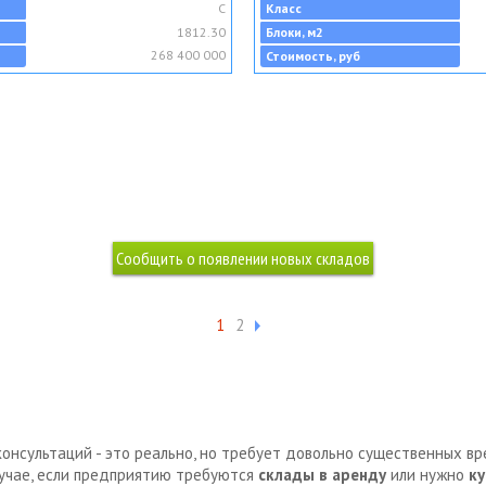
C
Класс
1812.30
Блоки, м2
268 400 000
Стоимость, руб
1
2
консультаций - это реально, но требует довольно существенных в
лучае, если предприятию требуются
склады в аренду
или нужно
ку