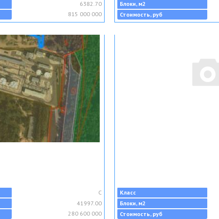
6382.70
Блоки, м2
815 000 000
Стоимость, руб
C
Класс
41997.00
Блоки, м2
280 600 000
Стоимость, руб