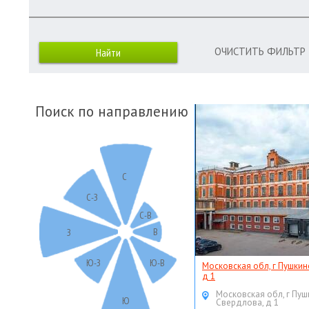
ОЧИСТИТЬ ФИЛЬТР
Поиск по направлению
С
С-З
С-В
В
З
Ю-З
Ю-В
Московская обл, г Пушкин
д 1
Московская обл, г Пуш
Ю
Свердлова, д 1