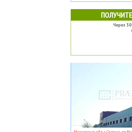
ПОЛУЧИТЕ
Через 30
Московская обл, г Ступино, рп Ми