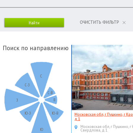
ОЧИСТИТЬ ФИЛЬТР
Поиск по направлению
С
С-З
С-В
В
З
Ю-З
Ю-В
Московская обл, г Пушкино, г Кр
д 1
Московская обл, г Пушкино, г
Ю
Свердлова, д 1