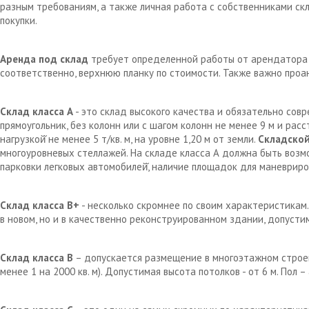
разным требованиям, а также личная работа с собственниками с
покупки.
Аренда под склад
требует определенной работы от арендатора д
соответственно, верхнюю планку по стоимости. Также важно проа
Склад класса А
- это склад высокого качества и обязательно сов
прямоугольник, без колонн или с шагом колонн не менее 9 м и рас
нагрузкой̆ не менее 5 т/кв. м, на уровне 1,20 м от земли.
Складской
многоуровневых стеллажей. На складе класса А должна быть возм
парковки легковых автомобилей̆, наличие площадок для маневрир
Склад класса В+
- несколько скромнее по своим характеристикам.
в новом, но и в качественно реконструированном здании, допустим
Склад класса В
– допускается размещение в многоэтажном строен
менее 1 на 2000 кв. м). Допустимая высота потолков - от 6 м. Пол 