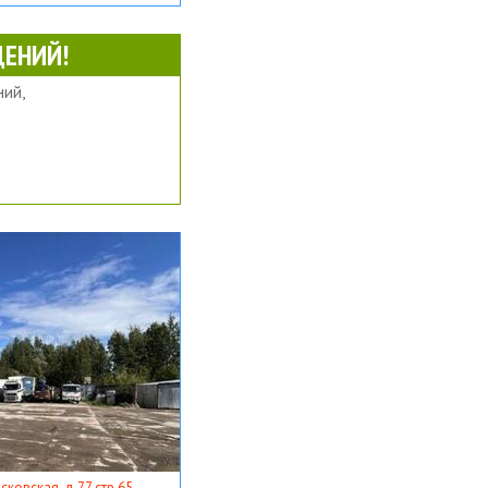
ЕНИЙ!
ий,
ковская, д 77 стр 65