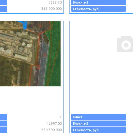
6382.70
Блоки, м2
815 000 000
Стоимость, руб
C
Класс
41997.00
Блоки, м2
280 600 000
Стоимость, руб