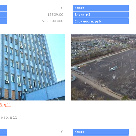
C
Класс
12309.00
Блоки, м2
585 600 000
Стоимость, руб
, д 11
 наб, д 11
C
Класс