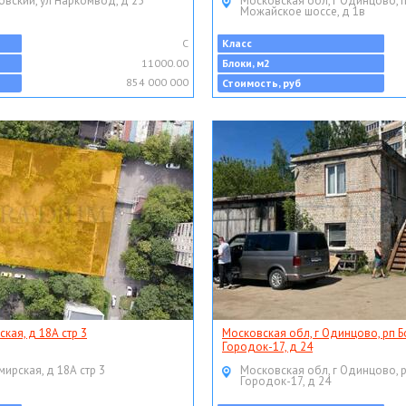
овский, ул Наркомвод, д 25
Московская обл, г Одинцово, 
Можайское шоссе, д 1в
C
Класс
11000.00
Блоки, м2
854 000 000
Стоимость, руб
ская, д 18А стр 3
Московская обл, г Одинцово, рп Б
Городок-17, д 24
мирская, д 18А стр 3
Московская обл, г Одинцово, 
Городок-17, д 24