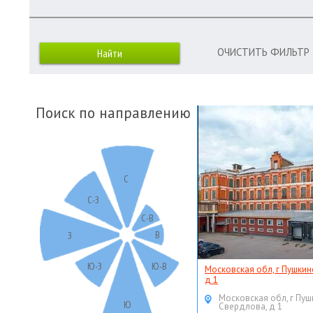
ОЧИСТИТЬ ФИЛЬТР
Поиск по направлению
С
С-З
С-В
В
З
Ю-З
Ю-В
Московская обл, г Пушкин
д 1
Московская обл, г Пуш
Ю
Свердлова, д 1