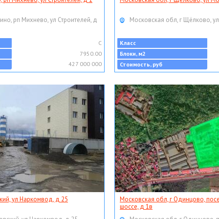
ино, рп Михнево, ул Строителей, д
Московская обл, г Щёлково, ул
C
Класс
7950.00
Блоки, м2
427 000 000
Стоимость, руб
кий, ул Наркомвод, д 25
Московская обл, г Одинцово, пос
шоссе, д 1в