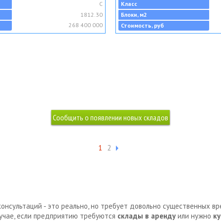
C
Класс
1812.30
Блоки, м2
268 400 000
Стоимость, руб
1
2
консультаций - это реально, но требует довольно существенных в
лучае, если предприятию требуются
склады в аренду
или нужно
ку