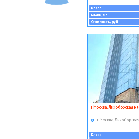
Класс
Блоки, м2
Стоимость, руб
г Москва, Лихоборская наб
г Москва, Лихоборская
Класс