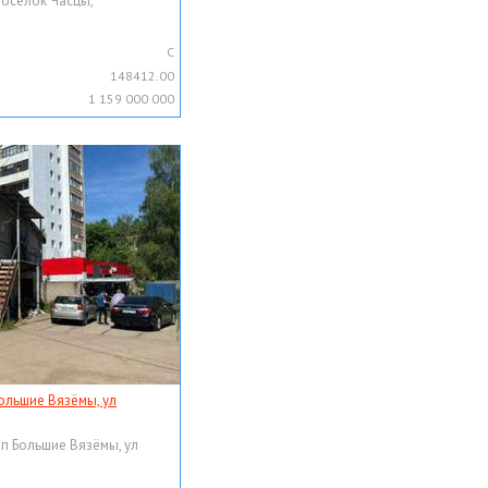
поселок Часцы,
C
148412.00
1 159 000 000
ольшие Вязёмы, ул
рп Большие Вязёмы, ул