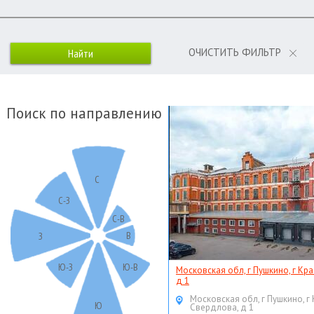
ОЧИСТИТЬ ФИЛЬТР
Поиск по направлению
С
С-З
С-В
В
З
Ю-З
Ю-В
Московская обл, г Пушкино, г Кр
д 1
Московская обл, г Пушкино, г
Ю
Свердлова, д 1