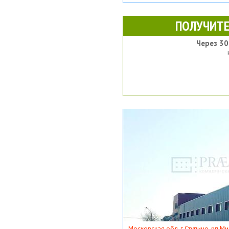
ПОЛУЧИТЕ
Через 30
Московская обл, г Ступино, рп Ми