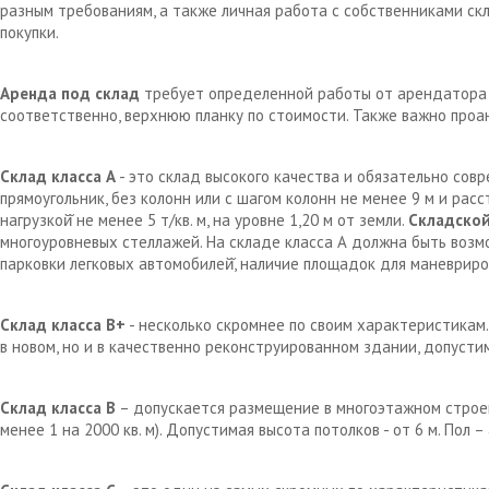
разным требованиям, а также личная работа с собственниками с
покупки.
Аренда под склад
требует определенной работы от арендатора д
соответственно, верхнюю планку по стоимости. Также важно проа
Склад класса А
- это склад высокого качества и обязательно сов
прямоугольник, без колонн или с шагом колонн не менее 9 м и рас
нагрузкой̆ не менее 5 т/кв. м, на уровне 1,20 м от земли.
Складской
многоуровневых стеллажей. На складе класса А должна быть возм
парковки легковых автомобилей̆, наличие площадок для маневрир
Склад класса В+
- несколько скромнее по своим характеристикам.
в новом, но и в качественно реконструированном здании, допустим
Склад класса В
– допускается размещение в многоэтажном строен
менее 1 на 2000 кв. м). Допустимая высота потолков - от 6 м. Пол 