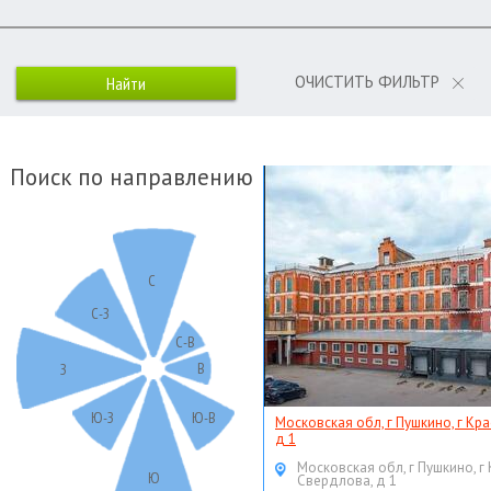
ОЧИСТИТЬ ФИЛЬТР
Поиск по направлению
С
С-З
С-В
В
З
Ю-З
Ю-В
Московская обл, г Пушкино, г Кр
д 1
Московская обл, г Пушкино, г
Ю
Свердлова, д 1