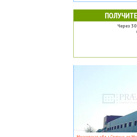
ПОЛУЧИТЕ
Через 30
Московская обл, г Ступино, рп Ми