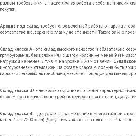
разным требованиям, а также личная работа с собственниками с
покупки.
Аренда под склад
требует определенной работы от арендатора д
соответственно, верхнюю планку по стоимости. Также важно проа
Склад класса А
- это склад высокого качества и обязательно сов
прямоугольник, без колонн или с шагом колонн не менее 9 м и рас
нагрузкой̆ не менее 5 т/кв. м, на уровне 1,20 м от земли.
Складской
многоуровневых стеллажей. На складе класса А должна быть возм
парковки легковых автомобилей̆, наличие площадок для маневрир
Склад класса В+
- несколько скромнее по своим характеристикам.
в новом, но и в качественно реконструированном здании, допустим
Склад класса В
– допускается размещение в многоэтажном строен
менее 1 на 2000 кв. м). Допустимая высота потолков - от 6 м. Пол 