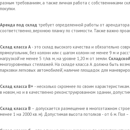
разным требованиям, а также личная работа с собственниками с
покупки.
Аренда под склад
требует определенной работы от арендатора д
соответственно, верхнюю планку по стоимости. Также важно проа
Склад класса А
- это склад высокого качества и обязательно сов
прямоугольник, без колонн или с шагом колонн не менее 9 м и рас
нагрузкой̆ не менее 5 т/кв. м, на уровне 1,20 м от земли.
Складской
многоуровневых стеллажей. На складе класса А должна быть возм
парковки легковых автомобилей̆, наличие площадок для маневрир
Склад класса В+
- несколько скромнее по своим характеристикам.
в новом, но и в качественно реконструированном здании, допустим
Склад класса В
– допускается размещение в многоэтажном строен
менее 1 на 2000 кв. м). Допустимая высота потолков - от 6 м. Пол 