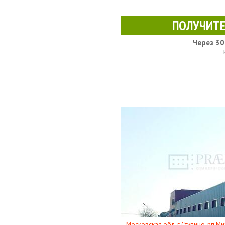
ПОЛУЧИТЕ
Через 30
Московская обл, г Ступино, рп Ми