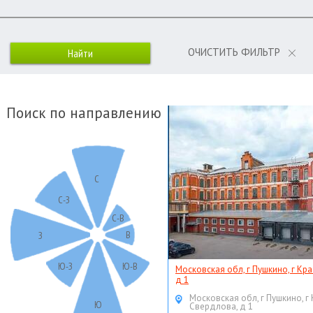
ОЧИСТИТЬ ФИЛЬТР
Поиск по направлению
С
С-З
С-В
В
З
Ю-З
Ю-В
Московская обл, г Пушкино, г Кр
д 1
Московская обл, г Пушкино, г
Ю
Свердлова, д 1