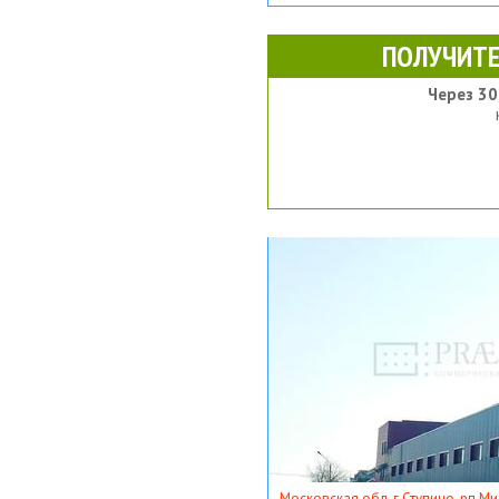
ПОЛУЧИТЕ
Через 30
Московская обл, г Ступино, рп Ми