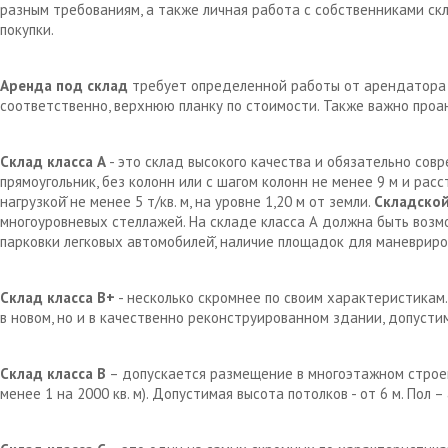
разным требованиям, а также личная работа с собственниками с
покупки.
Аренда под склад
требует определенной работы от арендатора д
соответственно, верхнюю планку по стоимости. Также важно проа
Склад класса А
- это склад высокого качества и обязательно сов
прямоугольник, без колонн или с шагом колонн не менее 9 м и рас
нагрузкой̆ не менее 5 т/кв. м, на уровне 1,20 м от земли.
Складской
многоуровневых стеллажей. На складе класса А должна быть возм
парковки легковых автомобилей̆, наличие площадок для маневрир
Склад класса В+
- несколько скромнее по своим характеристикам.
в новом, но и в качественно реконструированном здании, допустим
Склад класса В
– допускается размещение в многоэтажном строен
менее 1 на 2000 кв. м). Допустимая высота потолков - от 6 м. Пол 