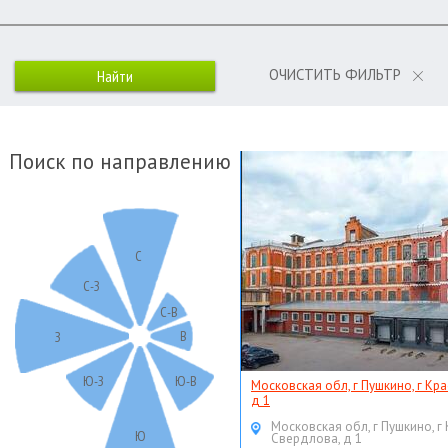
ОЧИСТИТЬ ФИЛЬТР
Поиск по направлению
С
С-З
С-В
В
З
Ю-З
Ю-В
Московская обл, г Пушкино, г Кр
д 1
Московская обл, г Пушкино, г
Ю
Свердлова, д 1