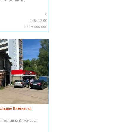
поселок Часцы,
C
148412.00
1 159 000 000
ольшие Вязёмы, ул
рп Большие Вязёмы, ул