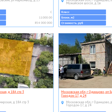
овский, ул Наркомвод, д 25
Московская обл, г Одинцово, 
Можайское шоссе, д 1в
C
Класс
11000.00
Блоки, м2
854 000 000
Стоимость, руб
ская, д 18А стр 3
Московская обл, г Одинцово, рп Б
Городок-17, д 24
мирская, д 18А стр 3
Московская обл, г Одинцово, 
Городок-17, д 24