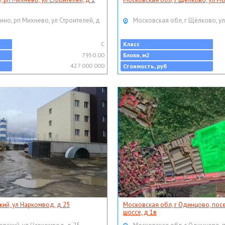
ино, рп Михнево, ул Строителей, д
Московская обл, г Щёлково, ул
C
Класс
7950.00
Блоки, м2
427 000 000
Стоимость, руб
кий, ул Наркомвод, д 25
Московская обл, г Одинцово, пос
шоссе, д 1в