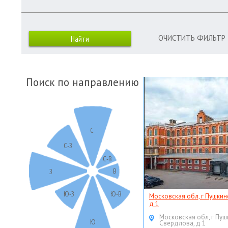
ОЧИСТИТЬ ФИЛЬТР
Поиск по направлению
С
С-З
С-В
В
З
Ю-З
Ю-В
Московская обл, г Пушкин
д 1
Московская обл, г Пуш
Ю
Свердлова, д 1