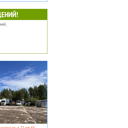
ЕНИЙ!
ий,
ковская, д 77 стр 65