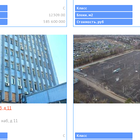
C
Класс
12309.00
Блоки, м2
585 600 000
Стоимость, руб
, д 11
 наб, д 11
C
Класс