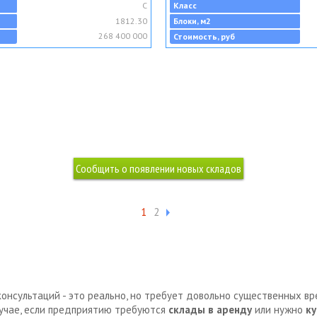
C
Класс
1812.30
Блоки, м2
268 400 000
Стоимость, руб
1
2
консультаций - это реально, но требует довольно существенных в
лучае, если предприятию требуются
склады в аренду
или нужно
ку