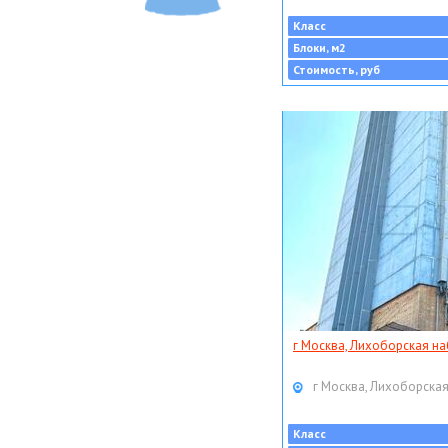
Класс
Блоки, м2
Стоимость, руб
г Москва, Лихоборская наб
г Москва, Лихоборская
Класс