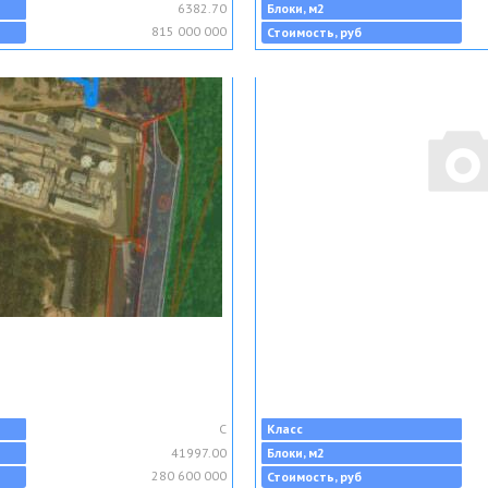
6382.70
Блоки, м2
815 000 000
Стоимость, руб
C
Класс
41997.00
Блоки, м2
280 600 000
Стоимость, руб