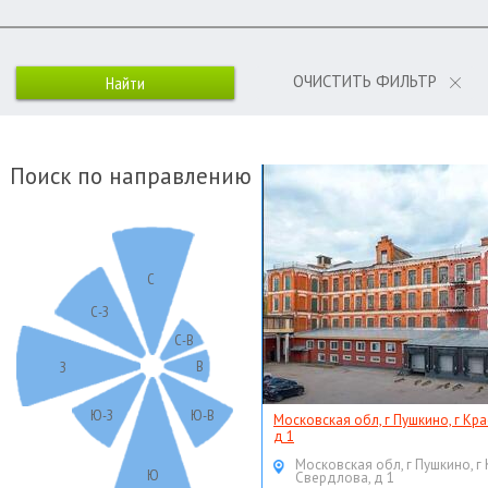
ОЧИСТИТЬ ФИЛЬТР
Поиск по направлению
С
С-З
С-В
В
З
Ю-З
Ю-В
Московская обл, г Пушкино, г Кр
д 1
Московская обл, г Пушкино, г
Ю
Свердлова, д 1