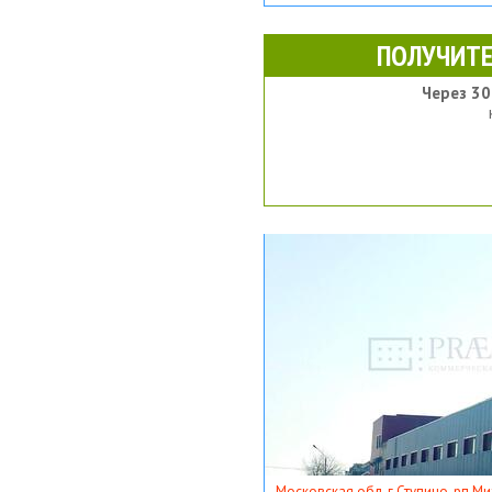
ПОЛУЧИТЕ
Через 30
Московская обл, г Ступино, рп Ми