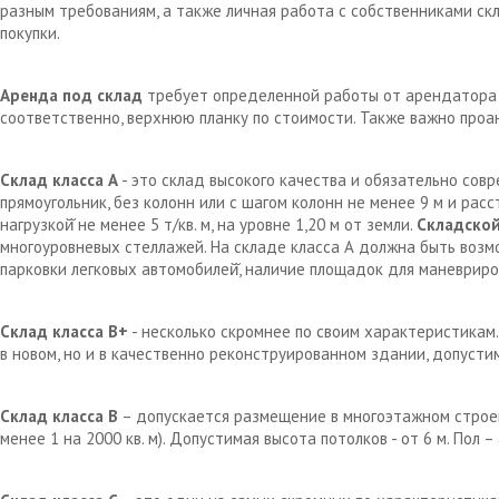
разным требованиям, а также личная работа с собственниками с
покупки.
Аренда под склад
требует определенной работы от арендатора д
соответственно, верхнюю планку по стоимости. Также важно проа
Склад класса А
- это склад высокого качества и обязательно сов
прямоугольник, без колонн или с шагом колонн не менее 9 м и рас
нагрузкой̆ не менее 5 т/кв. м, на уровне 1,20 м от земли.
Складской
многоуровневых стеллажей. На складе класса А должна быть возм
парковки легковых автомобилей̆, наличие площадок для маневрир
Склад класса В+
- несколько скромнее по своим характеристикам.
в новом, но и в качественно реконструированном здании, допустим
Склад класса В
– допускается размещение в многоэтажном строен
менее 1 на 2000 кв. м). Допустимая высота потолков - от 6 м. Пол 