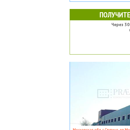
ПОЛУЧИТЕ
Через 30
Московская обл, г Ступино, рп Ми