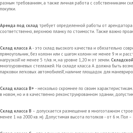
разным требованиям, а также личная работа с собственниками с
покупки.
Аренда под склад
требует определенной работы от арендатора д
соответственно, верхнюю планку по стоимости. Также важно проа
Склад класса А
- это склад высокого качества и обязательно сов
прямоугольник, без колонн или с шагом колонн не менее 9 м и рас
нагрузкой̆ не менее 5 т/кв. м, на уровне 1,20 м от земли.
Складской
многоуровневых стеллажей. На складе класса А должна быть возм
парковки легковых автомобилей̆, наличие площадок для маневрир
Склад класса В+
- несколько скромнее по своим характеристикам.
в новом, но и в качественно реконструированном здании, допустим
Склад класса В
– допускается размещение в многоэтажном строен
менее 1 на 2000 кв. м). Допустимая высота потолков - от 6 м. Пол 