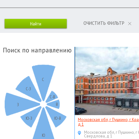
ОЧИСТИТЬ ФИЛЬТР
Поиск по направлению
С
С-З
С-В
В
З
Ю-З
Ю-В
Московская обл, г Пушкино, г Кр
д 1
Московская обл, г Пушкино, г
Ю
Свердлова, д 1