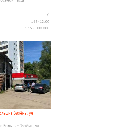
поселок Часцы,
C
148412.00
1 159 000 000
ольшие Вязёмы, ул
рп Большие Вязёмы, ул