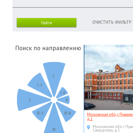
ОЧИСТИТЬ ФИЛЬТР
Поиск по направлению
С
С-З
С-В
В
З
Ю-З
Ю-В
Московская обл, г Пушкин
д 1
Московская обл, г Пуш
Ю
Свердлова, д 1