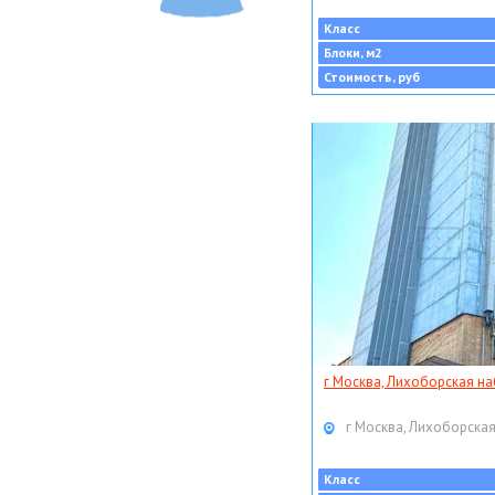
Класс
Блоки, м2
Стоимость, руб
г Москва, Лихоборская наб
г Москва, Лихоборская
Класс