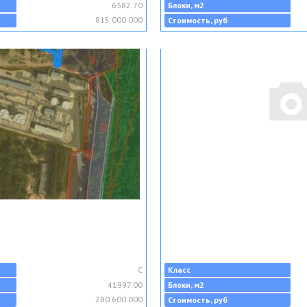
6382.70
Блоки, м2
815 000 000
Стоимость, руб
C
Класс
41997.00
Блоки, м2
280 600 000
Стоимость, руб