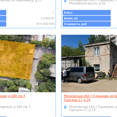
овский, ул Наркомвод, д 25
Московская обл, г Одинцово, 
Можайское шоссе, д 1в
C
Класс
11000.00
Блоки, м2
854 000 000
Стоимость, руб
ская, д 18А стр 3
Московская обл, г Одинцово, рп Б
Городок-17, д 24
мирская, д 18А стр 3
Московская обл, г Одинцово, 
Городок-17, д 24