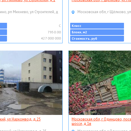
ино, рп Михнево, ул Строителей, д
Московская обл, г Щёлково, ул
C
Класс
7950.00
Блоки, м2
427 000 000
Стоимость, руб
кий, ул Наркомвод, д 25
Московская обл, г Одинцово, пос
шоссе, д 1в