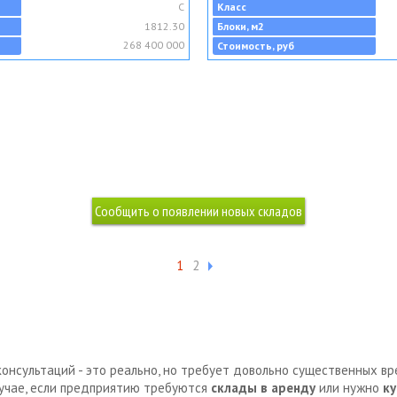
C
Класс
1812.30
Блоки, м2
268 400 000
Стоимость, руб
1
2
консультаций - это реально, но требует довольно существенных в
лучае, если предприятию требуются
склады в аренду
или нужно
ку