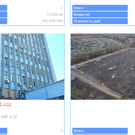
C
Класс
12309.00
Блоки, м2
585 600 000
Стоимость, руб
, д 11
 наб, д 11
C
Класс