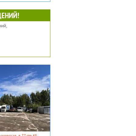
ЕНИЙ!
ий,
ковская, д 77 стр 65