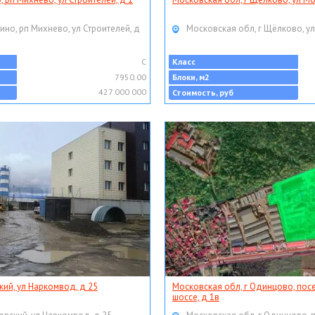
ино, рп Михнево, ул Строителей, д
Московская обл, г Щёлково, ул
C
Класс
7950.00
Блоки, м2
427 000 000
Стоимость, руб
кий, ул Наркомвод, д 25
Московская обл, г Одинцово, пос
шоссе, д 1в