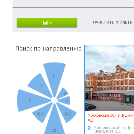
ОЧИСТИТЬ ФИЛЬТР
Поиск по направлению
С
С-З
С-В
В
З
Ю-З
Ю-В
Московская обл, г Пушкин
д 1
Московская обл, г Пуш
Ю
Свердлова, д 1