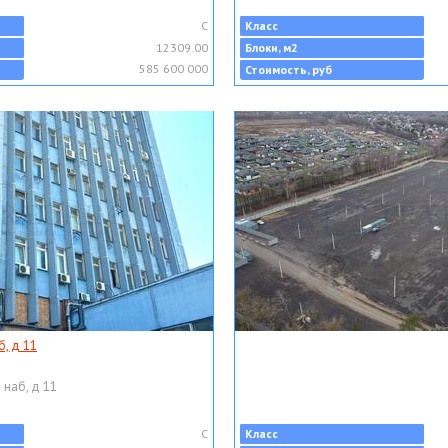
C
Класс
12309.00
Блоки, м2
585 600 000
Стоимость, руб
, д 11
 наб, д 11
C
Класс