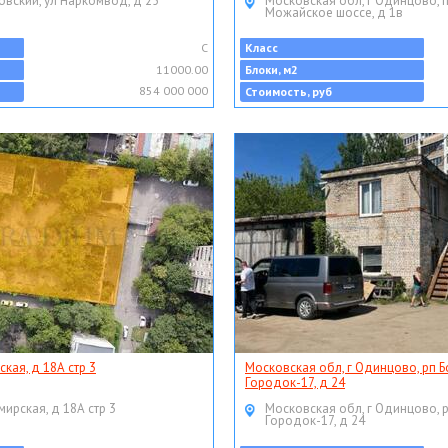
овский, ул Наркомвод, д 25
Московская обл, г Одинцово, 
Можайское шоссе, д 1в
C
Класс
11000.00
Блоки, м2
854 000 000
Стоимость, руб
ская, д 18А стр 3
Московская обл, г Одинцово, рп Б
Городок-17, д 24
мирская, д 18А стр 3
Московская обл, г Одинцово, 
Городок-17, д 24