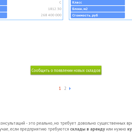
C
Класс
1812.30
Блоки, м2
268 400 000
Стоимость, руб
1
2
консультаций - это реально, но требует довольно существенных в
лучае, если предприятию требуются
склады в аренду
или нужно
ку