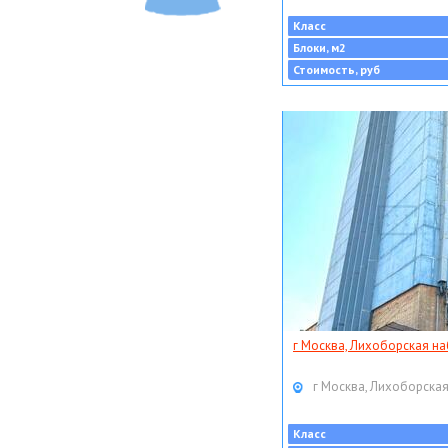
Класс
Блоки, м2
Стоимость, руб
г Москва, Лихоборская наб
г Москва, Лихоборская
Класс