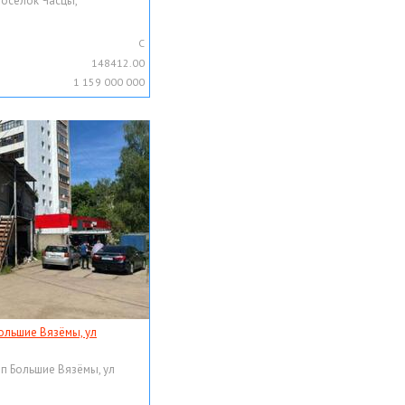
поселок Часцы,
C
148412.00
1 159 000 000
ольшие Вязёмы, ул
рп Большие Вязёмы, ул