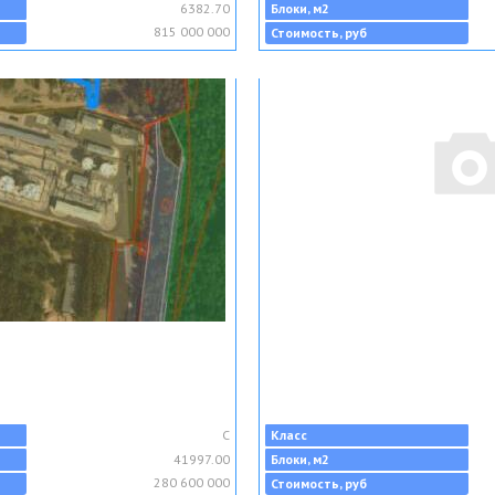
6382.70
Блоки, м2
815 000 000
Стоимость, руб
C
Класс
41997.00
Блоки, м2
280 600 000
Стоимость, руб