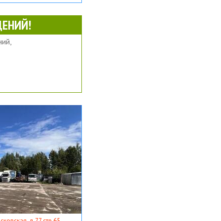
ЕНИЙ!
ий,
ковская, д 77 стр 65