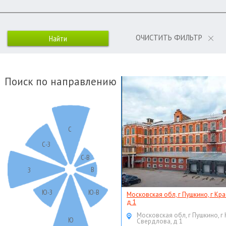
ОЧИСТИТЬ ФИЛЬТР
Поиск по направлению
С
С-З
С-В
В
З
Ю-З
Ю-В
Московская обл, г Пушкино, г Кр
д 1
Московская обл, г Пушкино, г
Ю
Свердлова, д 1