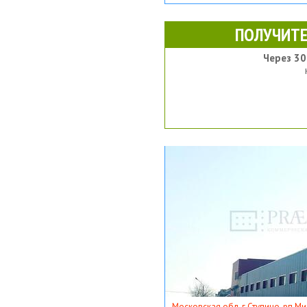
ПОЛУЧИТЕ
Через 30
Московская обл, г Ступино, рп Ми