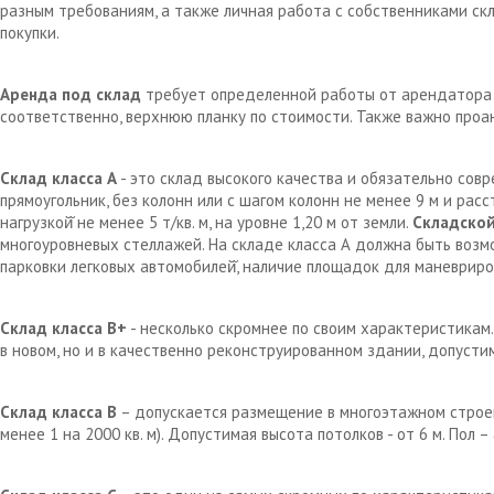
разным требованиям, а также личная работа с собственниками с
покупки.
Аренда под склад
требует определенной работы от арендатора д
соответственно, верхнюю планку по стоимости. Также важно проа
Склад класса А
- это склад высокого качества и обязательно сов
прямоугольник, без колонн или с шагом колонн не менее 9 м и рас
нагрузкой̆ не менее 5 т/кв. м, на уровне 1,20 м от земли.
Складской
многоуровневых стеллажей. На складе класса А должна быть возм
парковки легковых автомобилей̆, наличие площадок для маневрир
Склад класса В+
- несколько скромнее по своим характеристикам.
в новом, но и в качественно реконструированном здании, допустим
Склад класса В
– допускается размещение в многоэтажном строен
менее 1 на 2000 кв. м). Допустимая высота потолков - от 6 м. Пол 