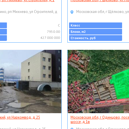
ино, рп Михнево, ул Строителей, д
Московская обл, г Щёлково, ул
C
Класс
7950.00
Блоки, м2
427 000 000
Стоимость, руб
кий, ул Наркомвод, д 25
Московская обл, г Одинцово, пос
шоссе, д 1в