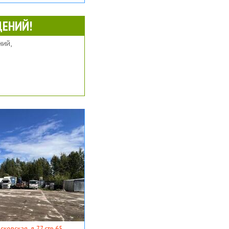
ЕНИЙ!
ий,
ковская, д 77 стр 65