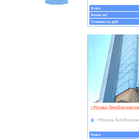
Класс
Блоки, м2
Стоимость, руб
г Москва, Лихоборская наб
г Москва, Лихоборская
Класс