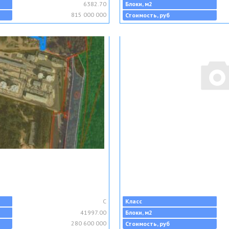
6382.70
Блоки, м2
815 000 000
Стоимость, руб
C
Класс
41997.00
Блоки, м2
280 600 000
Стоимость, руб