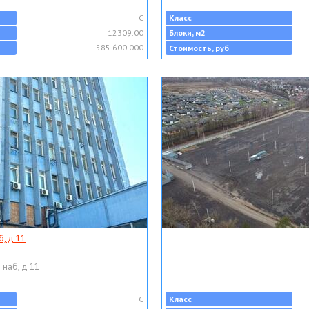
C
Класс
12309.00
Блоки, м2
585 600 000
Стоимость, руб
, д 11
 наб, д 11
C
Класс