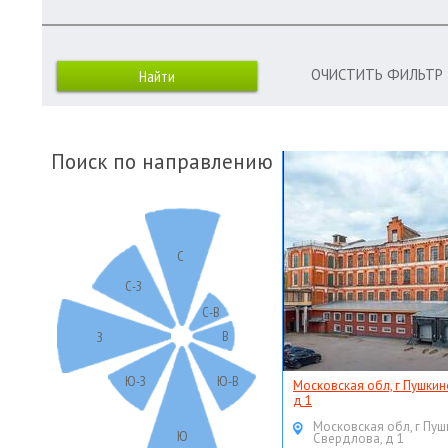
ОЧИСТИТЬ ФИЛЬТР
Поиск по направлению
С
С-З
С-В
В
З
Ю-З
Ю-В
Московская обл, г Пушкин
д 1
Московская обл, г Пуш
Ю
Свердлова, д 1