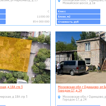
овский, ул Наркомвод, д 25
Московская обл, г Одинцово, 
Можайское шоссе, д 1в
C
Класс
11000.00
Блоки, м2
854 000 000
Стоимость, руб
ская, д 18А стр 3
Московская обл, г Одинцово, рп Б
Городок-17, д 24
мирская, д 18А стр 3
Московская обл, г Одинцово, 
Городок-17, д 24