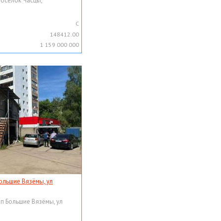
поселок Часцы,
C
148412.00
1 159 000 000
ольшие Вязёмы, ул
рп Большие Вязёмы, ул