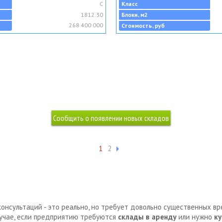
C
Класс
1812.30
Блоки, м2
268 400 000
Стоимость, руб
1
2
консультаций - это реально, но требует довольно существенных в
лучае, если предприятию требуются
склады в аренду
или нужно
ку