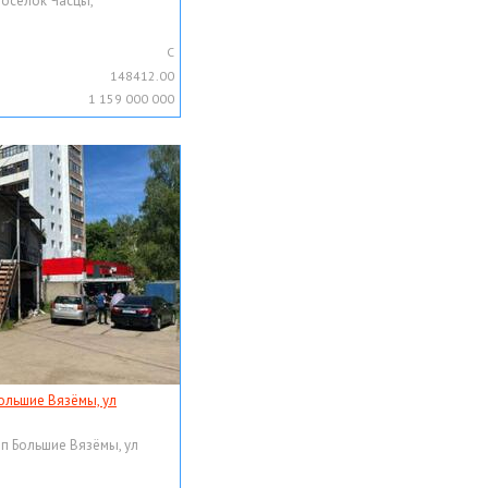
поселок Часцы,
C
148412.00
1 159 000 000
ольшие Вязёмы, ул
рп Большие Вязёмы, ул