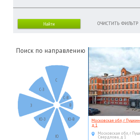
ОЧИСТИТЬ ФИЛЬТР
Поиск по направлению
С
С-З
С-В
В
З
Ю-З
Ю-В
Московская обл, г Пушкин
д 1
Московская обл, г Пуш
Ю
Свердлова, д 1