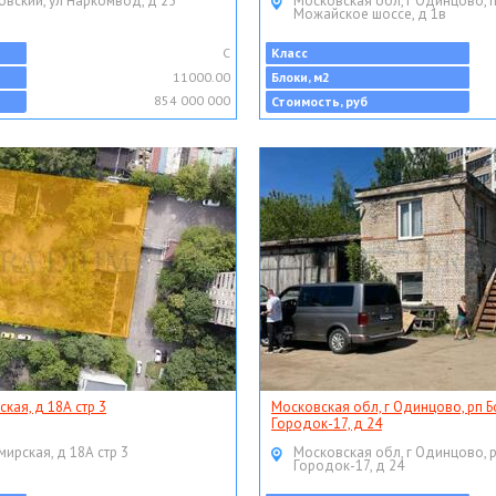
овский, ул Наркомвод, д 25
Московская обл, г Одинцово, 
Можайское шоссе, д 1в
C
Класс
11000.00
Блоки, м2
854 000 000
Стоимость, руб
ская, д 18А стр 3
Московская обл, г Одинцово, рп Б
Городок-17, д 24
мирская, д 18А стр 3
Московская обл, г Одинцово, 
Городок-17, д 24