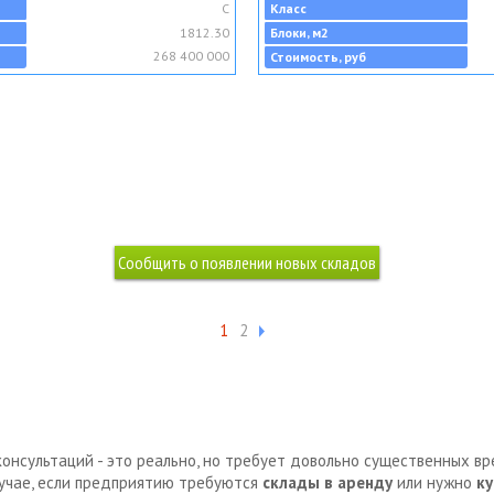
C
Класс
1812.30
Блоки, м2
268 400 000
Стоимость, руб
1
2
консультаций - это реально, но требует довольно существенных в
лучае, если предприятию требуются
склады в аренду
или нужно
ку