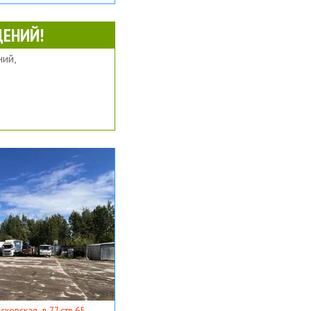
ЕНИЙ!
ий,
ковская, д 77 стр 65