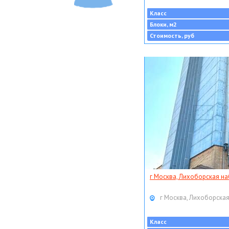
Класс
Блоки, м2
Стоимость, руб
г Москва, Лихоборская наб
г Москва, Лихоборская
Класс