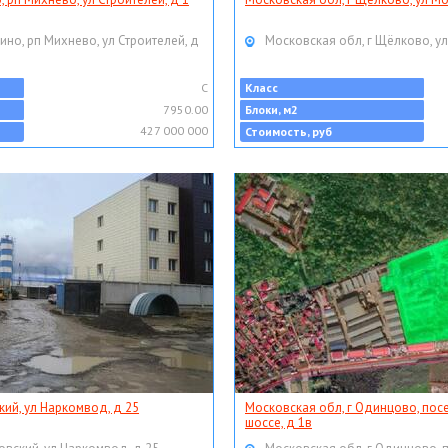
ино, рп Михнево, ул Строителей, д
Московская обл, г Щёлково, ул
C
Класс
7950.00
Блоки, м2
427 000 000
Стоимость, руб
кий, ул Наркомвод, д 25
Московская обл, г Одинцово, пос
шоссе, д 1в