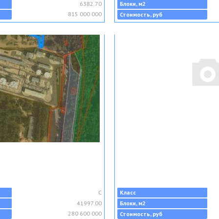
6382.70
Блоки, м2
815 000 000
Стоимость, руб
C
Класс
41997.00
Блоки, м2
280 600 000
Стоимость, руб