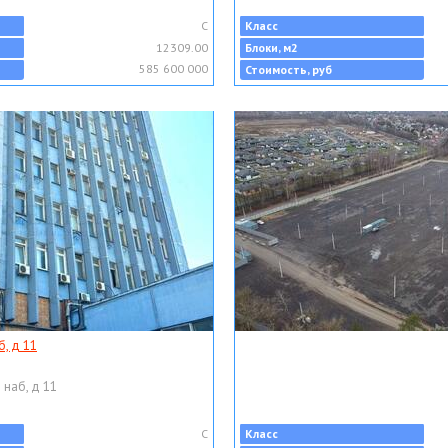
C
Класс
12309.00
Блоки, м2
585 600 000
Стоимость, руб
, д 11
 наб, д 11
C
Класс