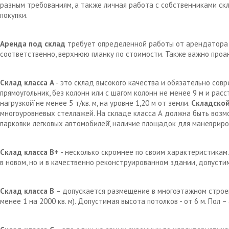
разным требованиям, а также личная работа с собственниками с
покупки.
Аренда под склад
требует определенной работы от арендатора д
соответственно, верхнюю планку по стоимости. Также важно проа
Склад класса А
- это склад высокого качества и обязательно сов
прямоугольник, без колонн или с шагом колонн не менее 9 м и рас
нагрузкой̆ не менее 5 т/кв. м, на уровне 1,20 м от земли.
Складской
многоуровневых стеллажей. На складе класса А должна быть возм
парковки легковых автомобилей̆, наличие площадок для маневрир
Склад класса В+
- несколько скромнее по своим характеристикам.
в новом, но и в качественно реконструированном здании, допустим
Склад класса В
– допускается размещение в многоэтажном строен
менее 1 на 2000 кв. м). Допустимая высота потолков - от 6 м. Пол 