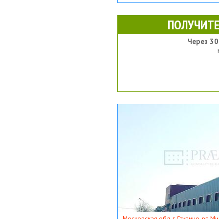
ПОЛУЧИТЕ
Через 30
Московская обл, г Ступино, рп Ми