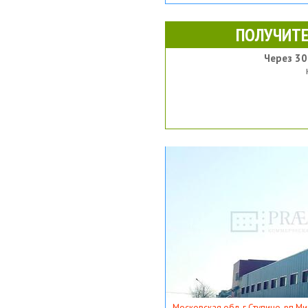
ПОЛУЧИТЕ
Через 30
Московская обл, г Ступино, рп Ми