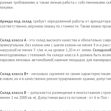
разным требованиям, а также личная работа с собственниками с
покупки.
Аренда под склад
требует определенной работы от арендатора д
соответственно, верхнюю планку по стоимости. Также важно проа
Склад класса А
- это склад высокого качества и обязательно сов
прямоугольник, без колонн или с шагом колонн не менее 9 м и рас
нагрузкой̆ не менее 5 т/кв. м, на уровне 1,20 м от земли.
Складской
многоуровневых стеллажей. На складе класса А должна быть возм
парковки легковых автомобилей̆, наличие площадок для маневрир
Склад класса В+
- несколько скромнее по своим характеристикам.
в новом, но и в качественно реконструированном здании, допустим
Склад класса В
– допускается размещение в многоэтажном строен
менее 1 на 2000 кв. м). Допустимая высота потолков - от 6 м. Пол 