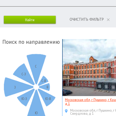
ОЧИСТИТЬ ФИЛЬТР
Поиск по направлению
С
С-З
С-В
В
З
Ю-З
Ю-В
Московская обл, г Пушкино, г Кр
д 1
Московская обл, г Пушкино, г
Ю
Свердлова, д 1