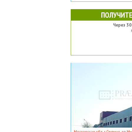
ПОЛУЧИТЕ
Через 30
Московская обл, г Ступино, рп Ми