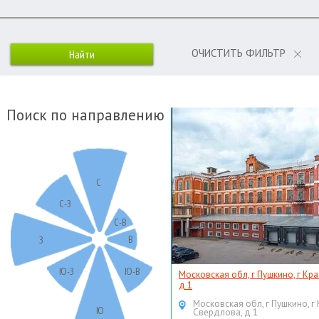
ОЧИСТИТЬ ФИЛЬТР
Поиск по направлению
С
С-З
С-В
В
З
Ю-З
Ю-В
Московская обл, г Пушкино, г Кр
д 1
Московская обл, г Пушкино, г
Ю
Свердлова, д 1