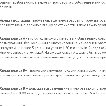
разным требованиям, а также личная работа с собственниками с
покупки.
Аренда под склад
требует определенной работы от арендатора д
соответственно, верхнюю планку по стоимости. Также важно проа
Склад класса А
- это склад высокого качества и обязательно сов
прямоугольник, без колонн или с шагом колонн не менее 9 м и рас
нагрузкой̆ не менее 5 т/кв. м, на уровне 1,20 м от земли.
Складской
многоуровневых стеллажей. На складе класса А должна быть возм
парковки легковых автомобилей̆, наличие площадок для маневрир
Склад класса В+
- несколько скромнее по своим характеристикам.
в новом, но и в качественно реконструированном здании, допустим
Склад класса В
– допускается размещение в многоэтажном строен
менее 1 на 2000 кв. м). Допустимая высота потолков - от 6 м. Пол 