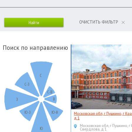
ОЧИСТИТЬ ФИЛЬТР
Поиск по направлению
С
С-З
С-В
В
З
Ю-З
Ю-В
Московская обл, г Пушкино, г Кр
д 1
Московская обл, г Пушкино, г
Ю
Свердлова, д 1