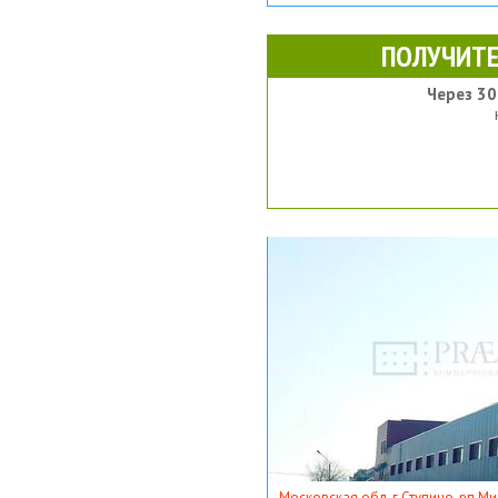
ПОЛУЧИТЕ
Через 30
Московская обл, г Ступино, рп Ми