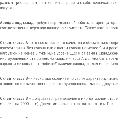
разным требованиям, а также личная работа с собственниками с
покупки.
Аренда под склад
требует определенной работы от арендатора д
соответственно, верхнюю планку по стоимости. Также важно проа
Склад класса А
- это склад высокого качества и обязательно сов
прямоугольник, без колонн или с шагом колонн не менее 9 м и рас
нагрузкой̆ не менее 5 т/кв. м, на уровне 1,20 м от земли.
Складской
многоуровневых стеллажей. На складе класса А должна быть возм
парковки легковых автомобилей̆, наличие площадок для маневрир
Склад класса В+
- несколько скромнее по своим характеристикам.
в новом, но и в качественно реконструированном здании, допустим
Склад класса В
– допускается размещение в многоэтажном строен
менее 1 на 2000 кв. м). Допустимая высота потолков - от 6 м. Пол 