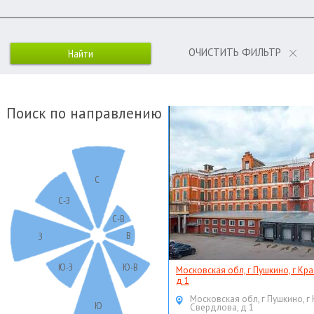
ОЧИСТИТЬ ФИЛЬТР
Поиск по направлению
С
С-З
С-В
В
З
Ю-З
Ю-В
Московская обл, г Пушкино, г Кр
д 1
Московская обл, г Пушкино, г
Ю
Свердлова, д 1