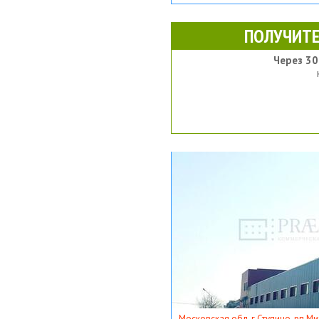
ПОЛУЧИТЕ
Через 30
Московская обл, г Ступино, рп Ми