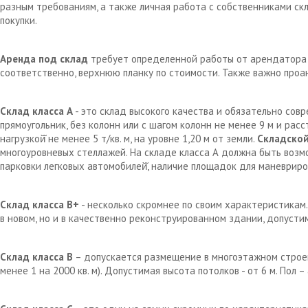
разным требованиям, а также личная работа с собственниками с
покупки.
Аренда под склад
требует определенной работы от арендатора д
соответственно, верхнюю планку по стоимости. Также важно проа
Склад класса А
- это склад высокого качества и обязательно сов
прямоугольник, без колонн или с шагом колонн не менее 9 м и рас
нагрузкой̆ не менее 5 т/кв. м, на уровне 1,20 м от земли.
Складской
многоуровневых стеллажей. На складе класса А должна быть возм
парковки легковых автомобилей̆, наличие площадок для маневрир
Склад класса В+
- несколько скромнее по своим характеристикам.
в новом, но и в качественно реконструированном здании, допустим
Склад класса В
– допускается размещение в многоэтажном строен
менее 1 на 2000 кв. м). Допустимая высота потолков - от 6 м. Пол 