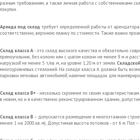
разным требованиям, а также личная работа с собственниками с
покупки.
Аренда под склад
требует определенной работы от арендатора д
соответственно, верхнюю планку по стоимости. Также важно проа
Склад класса А
- это склад высокого качества и обязательно сов
прямоугольник, без колонн или с шагом колонн не менее 9 м и рас
нагрузкой̆ не менее 5 т/кв. м, на уровне 1,20 м от земли.
Складской
многоуровневых стеллажей. На складе класса А должна быть возм
парковки легковых автомобилей̆, наличие площадок для маневрир
Склад класса В+
- несколько скромнее по своим характеристикам.
в новом, но и в качественно реконструированном здании, допустим
Склад класса В
– допускается размещение в многоэтажном строен
менее 1 на 2000 кв. м). Допустимая высота потолков - от 6 м. Пол 