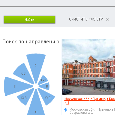
ОЧИСТИТЬ ФИЛЬТР
Поиск по направлению
С
С-З
С-В
В
З
Ю-З
Ю-В
Московская обл, г Пушкино, г Кр
д 1
Московская обл, г Пушкино, г
Ю
Свердлова, д 1