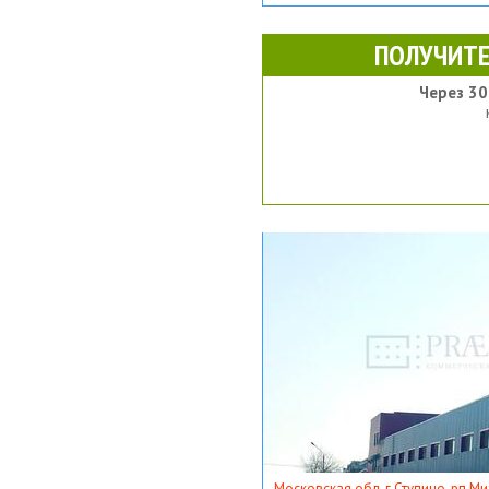
ПОЛУЧИТЕ
Через 30
Московская обл, г Ступино, рп Ми