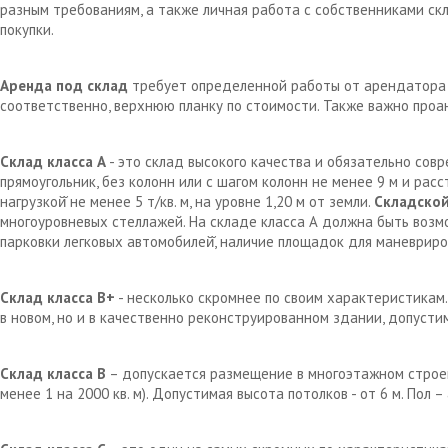
разным требованиям, а также личная работа с собственниками с
покупки.
Аренда под склад
требует определенной работы от арендатора д
соответственно, верхнюю планку по стоимости. Также важно проа
Склад класса А
- это склад высокого качества и обязательно сов
прямоугольник, без колонн или с шагом колонн не менее 9 м и рас
нагрузкой̆ не менее 5 т/кв. м, на уровне 1,20 м от земли.
Складской
многоуровневых стеллажей. На складе класса А должна быть возм
парковки легковых автомобилей̆, наличие площадок для маневрир
Склад класса В+
- несколько скромнее по своим характеристикам.
в новом, но и в качественно реконструированном здании, допустим
Склад класса В
– допускается размещение в многоэтажном строен
менее 1 на 2000 кв. м). Допустимая высота потолков - от 6 м. Пол 