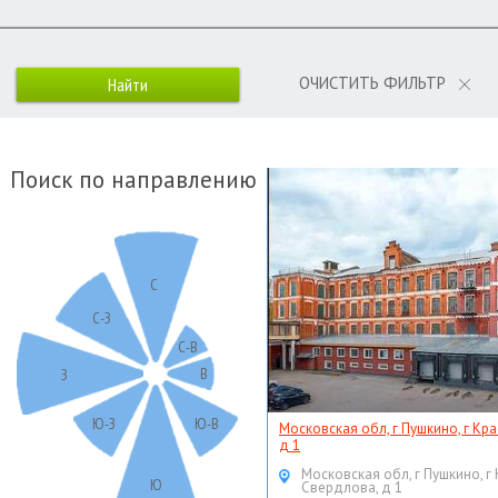
ОЧИСТИТЬ ФИЛЬТР
Поиск по направлению
С
С-З
С-В
В
З
Ю-З
Ю-В
Московская обл, г Пушкино, г Кр
д 1
Московская обл, г Пушкино, г
Ю
Свердлова, д 1