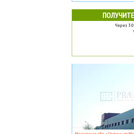
ПОЛУЧИТЕ
Через 30
Московская обл, г Ступино, рп Ми