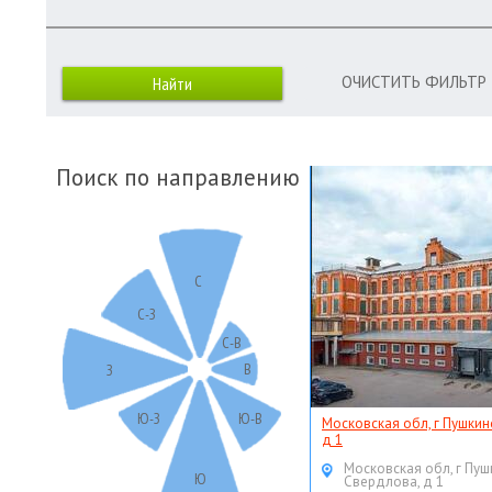
ОЧИСТИТЬ ФИЛЬТР
Поиск по направлению
С
С-З
С-В
В
З
Ю-З
Ю-В
Московская обл, г Пушкин
д 1
Московская обл, г Пуш
Ю
Свердлова, д 1