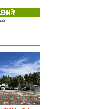
ЕНИЙ!
ий,
ковская, д 77 стр 65