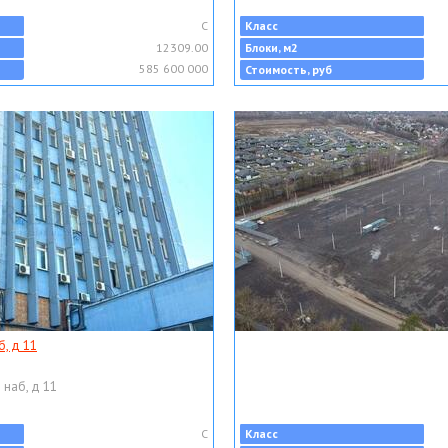
C
Класс
12309.00
Блоки, м2
585 600 000
Стоимость, руб
, д 11
 наб, д 11
C
Класс