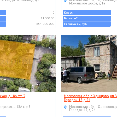
овский, ул Наркомвод, д 25
Московская обл, г Одинцово, 
Можайское шоссе, д 1в
C
Класс
11000.00
Блоки, м2
854 000 000
Стоимость, руб
ская, д 18А стр 3
Московская обл, г Одинцово, рп Б
Городок-17, д 24
мирская, д 18А стр 3
Московская обл, г Одинцово, 
Городок-17, д 24