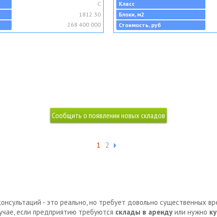
C
Класс
1812.30
Блоки, м2
268 400 000
Стоимость, руб
1
2
консультаций - это реально, но требует довольно существенных в
лучае, если предприятию требуются
склады в аренду
или нужно
ку