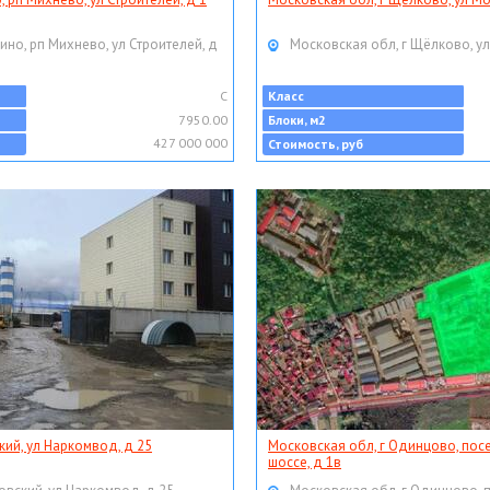
ино, рп Михнево, ул Строителей, д
Московская обл, г Щёлково, ул
C
Класс
7950.00
Блоки, м2
427 000 000
Стоимость, руб
кий, ул Наркомвод, д 25
Московская обл, г Одинцово, пос
шоссе, д 1в