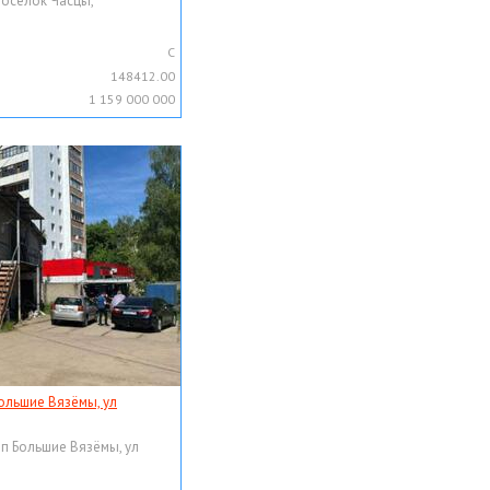
поселок Часцы,
C
148412.00
1 159 000 000
ольшие Вязёмы, ул
рп Большие Вязёмы, ул