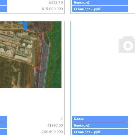
6382.70
Блоки, м2
815 000 000
Стоимость, руб
C
Класс
41997.00
Блоки, м2
280 600 000
Стоимость, руб