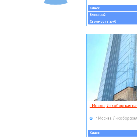
Класс
Блоки, м2
Стоимость, руб
г Москва, Лихоборская наб
г Москва, Лихоборская
Класс