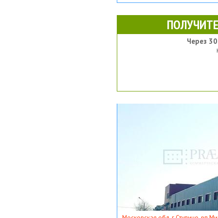
ПОЛУЧИТЕ
Через 30
Московская обл, г Ступино, рп Ми