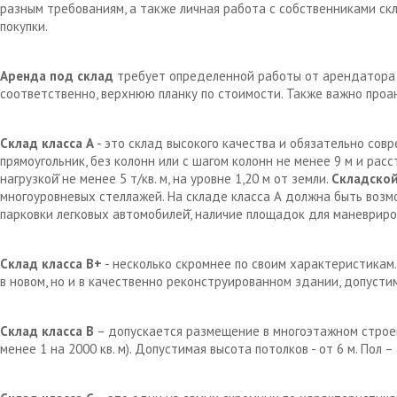
разным требованиям, а также личная работа с собственниками с
покупки.
Аренда под склад
требует определенной работы от арендатора д
соответственно, верхнюю планку по стоимости. Также важно проа
Склад класса А
- это склад высокого качества и обязательно сов
прямоугольник, без колонн или с шагом колонн не менее 9 м и рас
нагрузкой̆ не менее 5 т/кв. м, на уровне 1,20 м от земли.
Складской
многоуровневых стеллажей. На складе класса А должна быть возм
парковки легковых автомобилей̆, наличие площадок для маневрир
Склад класса В+
- несколько скромнее по своим характеристикам.
в новом, но и в качественно реконструированном здании, допустим
Склад класса В
– допускается размещение в многоэтажном строен
менее 1 на 2000 кв. м). Допустимая высота потолков - от 6 м. Пол 