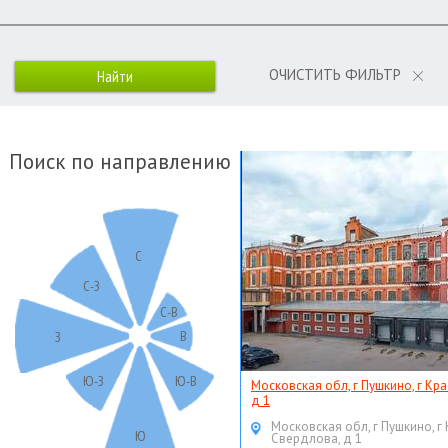
ОЧИСТИТЬ ФИЛЬТР
Поиск по направлению
С
С-З
С-В
В
З
Ю-З
Ю-В
Московская обл, г Пушкино, г Кр
д 1
Московская обл, г Пушкино, г
Ю
Свердлова, д 1