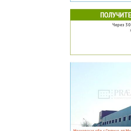
ПОЛУЧИТЕ
Через 30
Московская обл, г Ступино, рп Ми