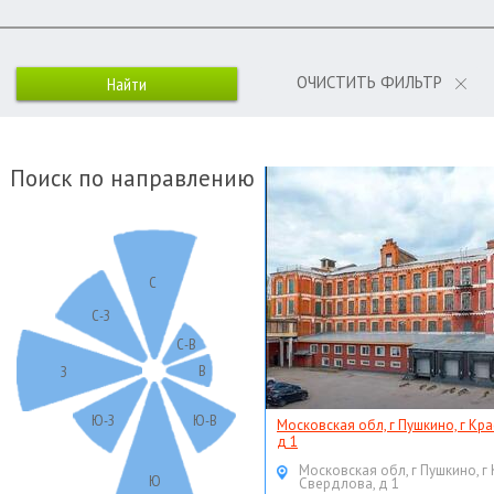
ОЧИСТИТЬ ФИЛЬТР
Поиск по направлению
С
С-З
С-В
В
З
Ю-З
Ю-В
Московская обл, г Пушкино, г Кр
д 1
Московская обл, г Пушкино, г
Ю
Свердлова, д 1