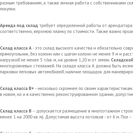
разным требованиям, а также личная работа с собственниками с
покупки.
Аренда под склад
требует определенной работы от арендатора д
соответственно, верхнюю планку по стоимости. Также важно проа
Склад класса А
- это склад высокого качества и обязательно сов
прямоугольник, без колонн или с шагом колонн не менее 9 м и рас
нагрузкой̆ не менее 5 т/кв. м, на уровне 1,20 м от земли.
Складской
многоуровневых стеллажей. На складе класса А должна быть возм
парковки легковых автомобилей̆, наличие площадок для маневрир
Склад класса В+
- несколько скромнее по своим характеристикам.
в новом, но и в качественно реконструированном здании, допустим
Склад класса В
– допускается размещение в многоэтажном строен
менее 1 на 2000 кв. м). Допустимая высота потолков - от 6 м. Пол 