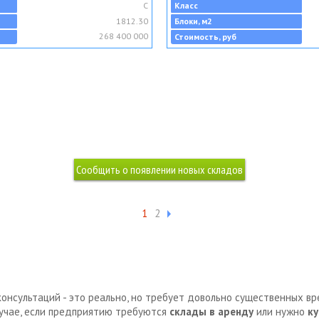
C
Класс
1812.30
Блоки, м2
268 400 000
Стоимость, руб
1
2
консультаций - это реально, но требует довольно существенных в
лучае, если предприятию требуются
склады в аренду
или нужно
ку