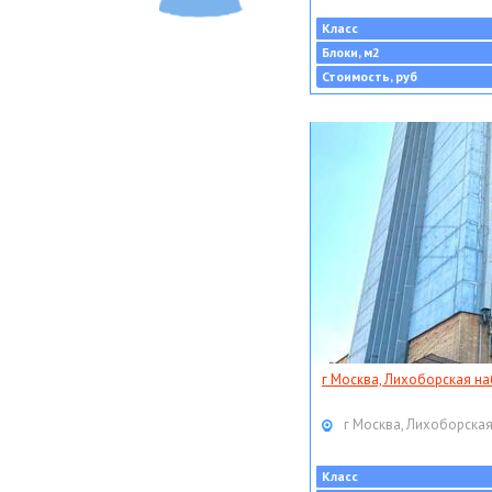
Класс
Блоки, м2
Стоимость, руб
г Москва, Лихоборская наб
г Москва, Лихоборская
Класс