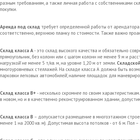
разным требованиям, а также личная работа с собственниками с
покупки.
Аренда под склад
требует определенной работы от арендатора д
соответственно, верхнюю планку по стоимости. Также важно проа
Склад класса А
- это склад высокого качества и обязательно сов
прямоугольник, без колонн или с шагом колонн не менее 9 м и рас
нагрузкой̆ не менее 5 т/кв. м, на уровне 1,20 м от земли.
Складской
многоуровневых стеллажей. На складе класса А должна быть возм
парковки легковых автомобилей̆, наличие площадок для маневрир
Склад класса В+
- несколько скромнее по своим характеристикам.
в новом, но и в качественно реконструированном здании, допустим
Склад класса В
– допускается размещение в многоэтажном строен
менее 1 на 2000 кв. м). Допустимая высота потолков - от 6 м. Пол 