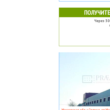
ПОЛУЧИТЕ
Через 30
Московская обл, г Ступино, рп Ми