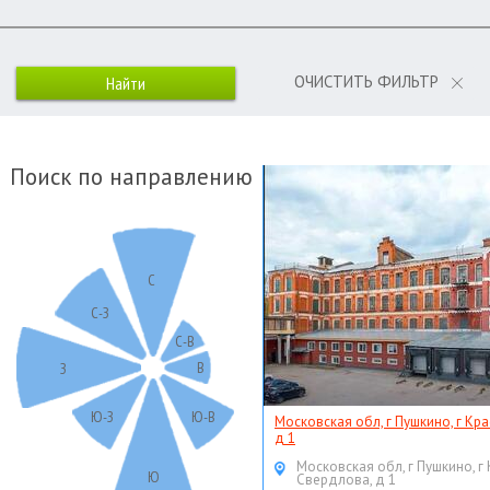
ОЧИСТИТЬ ФИЛЬТР
Поиск по направлению
С
С-З
С-В
В
З
Ю-З
Ю-В
Московская обл, г Пушкино, г Кр
д 1
Московская обл, г Пушкино, г
Ю
Свердлова, д 1