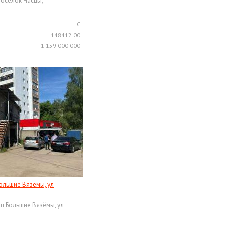
поселок Часцы,
C
148412.00
1 159 000 000
ольшие Вязёмы, ул
рп Большие Вязёмы, ул