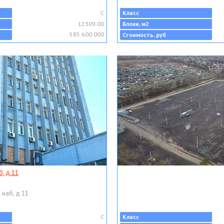
C
Класс
12309.00
Блоки, м2
585 600 000
Стоимость, руб
, д 11
 наб, д 11
C
Класс