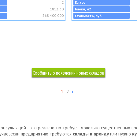
C
Класс
1812.30
Блоки, м2
268 400 000
Стоимость, руб
1
2
консультаций - это реально, но требует довольно существенных в
лучае, если предприятию требуются
склады в аренду
или нужно
ку