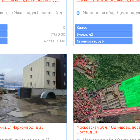
ино, рп Михнево, ул Строителей, д
Московская обл, г Щёлково, ул
C
Класс
7950.00
Блоки, м2
427 000 000
Стоимость, руб
кий, ул Наркомвод, д 25
Московская обл, г Одинцово, пос
шоссе, д 1в