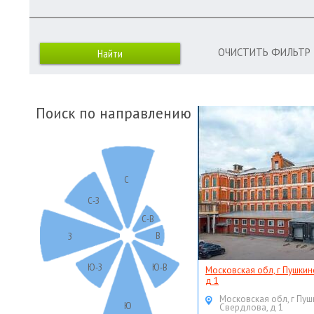
ОЧИСТИТЬ ФИЛЬТР
Поиск по направлению
С
С-З
С-В
В
З
Ю-З
Ю-В
Московская обл, г Пушкин
д 1
Московская обл, г Пуш
Ю
Свердлова, д 1