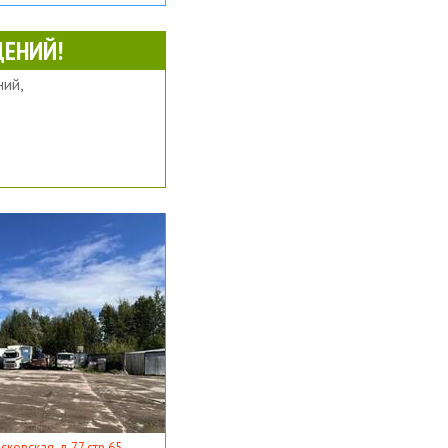
ЕНИЙ!
ий,
ковская, д 77 стр 65