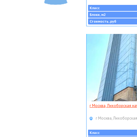
Класс
Блоки, м2
Стоимость, руб
г Москва, Лихоборская наб
г Москва, Лихоборская
Класс