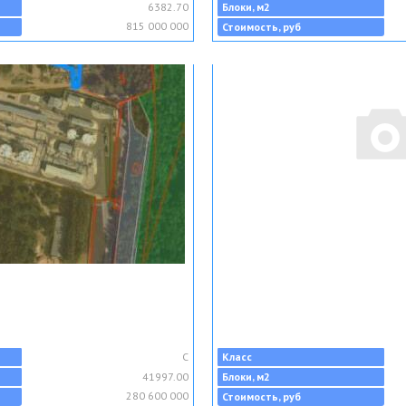
6382.70
Блоки, м2
815 000 000
Стоимость, руб
C
Класс
41997.00
Блоки, м2
280 600 000
Стоимость, руб