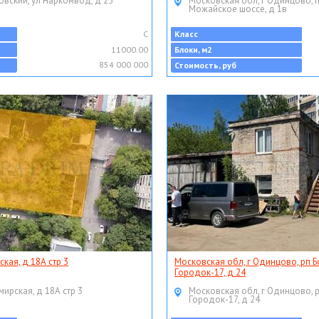
овский, ул Наркомвод, д 25
Московская обл, г Одинцово, 
Можайское шоссе, д 1в
C
Класс
11000.00
Блоки, м2
854 000 000
Стоимость, руб
ская, д 18А стр 3
Московская обл, г Одинцово, рп Б
Городок-17, д 24
мирская, д 18А стр 3
Московская обл, г Одинцово, 
Городок-17, д 24