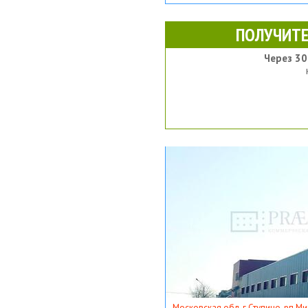
ПОЛУЧИТЕ
Через 30
Московская обл, г Ступино, рп Ми