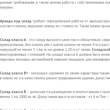
разным требованиям, а также личная работа с собственниками с
покупки.
Аренда под склад
требует определенной работы от арендатора д
соответственно, верхнюю планку по стоимости. Также важно проа
Склад класса А
- это склад высокого качества и обязательно сов
прямоугольник, без колонн или с шагом колонн не менее 9 м и рас
нагрузкой̆ не менее 5 т/кв. м, на уровне 1,20 м от земли.
Складской
многоуровневых стеллажей. На складе класса А должна быть возм
парковки легковых автомобилей̆, наличие площадок для маневрир
Склад класса В+
- несколько скромнее по своим характеристикам.
в новом, но и в качественно реконструированном здании, допустим
Склад класса В
– допускается размещение в многоэтажном строен
менее 1 на 2000 кв. м). Допустимая высота потолков - от 6 м. Пол 