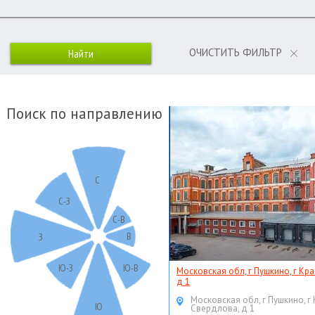
ОЧИСТИТЬ ФИЛЬТР
Поиск по направлению
С
С-З
С-В
В
З
Ю-З
Ю-В
Московская обл, г Пушкино, г Кр
д 1
Московская обл, г Пушкино, г
Ю
Свердлова, д 1