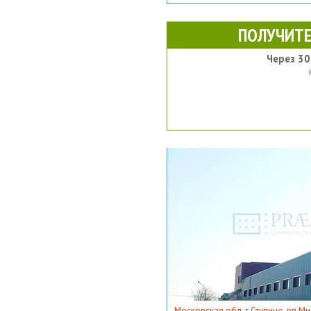
ПОЛУЧИТЕ
Через 30
Московская обл, г Ступино, рп Ми