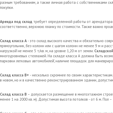
разным требованиям, а также личная работа с собственниками с
покупки.
Аренда под склад
требует определенной работы от арендатора д
соответственно, верхнюю планку по стоимости. Также важно проа
Склад класса А
- это склад высокого качества и обязательно сов
прямоугольник, без колонн или с шагом колонн не менее 9 м и рас
нагрузкой̆ не менее 5 т/кв. м, на уровне 1,20 м от земли.
Складской
многоуровневых стеллажей. На складе класса А должна быть возм
парковки легковых автомобилей̆, наличие площадок для маневрир
Склад класса В+
- несколько скромнее по своим характеристикам.
в новом, но и в качественно реконструированном здании, допустим
Склад класса В
– допускается размещение в многоэтажном строен
менее 1 на 2000 кв. м). Допустимая высота потолков - от 6 м. Пол 