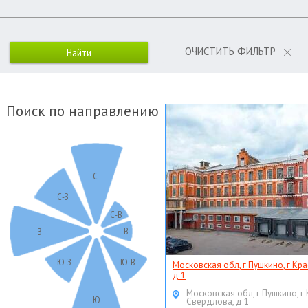
ОЧИСТИТЬ ФИЛЬТР
Поиск по направлению
С
С-З
С-В
В
З
Ю-З
Ю-В
Московская обл, г Пушкино, г Кр
д 1
Московская обл, г Пушкино, г
Ю
Свердлова, д 1