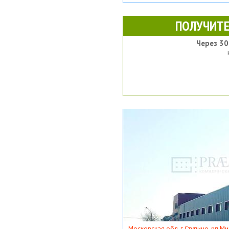
ПОЛУЧИТЕ
Через 30
Московская обл, г Ступино, рп Ми