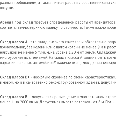
разным требованиям, а также личная работа с собственниками с
покупки.
Аренда под склад
требует определенной работы от арендатора д
соответственно, верхнюю планку по стоимости. Также важно проа
Склад класса А
- это склад высокого качества и обязательно сов
прямоугольник, без колонн или с шагом колонн не менее 9 м и рас
нагрузкой̆ не менее 5 т/кв. м, на уровне 1,20 м от земли.
Складской
многоуровневых стеллажей. На складе класса А должна быть возм
парковки легковых автомобилей̆, наличие площадок для маневрир
Склад класса В+
- несколько скромнее по своим характеристикам.
в новом, но и в качественно реконструированном здании, допустим
Склад класса В
– допускается размещение в многоэтажном строен
менее 1 на 2000 кв. м). Допустимая высота потолков - от 6 м. Пол 