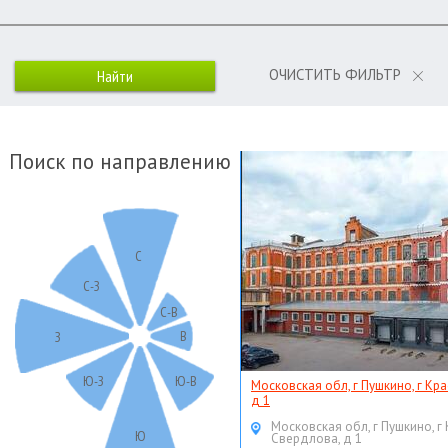
ОЧИСТИТЬ ФИЛЬТР
Поиск по направлению
С
С-З
С-В
В
З
Ю-З
Ю-В
Московская обл, г Пушкино, г Кр
д 1
Московская обл, г Пушкино, г
Ю
Свердлова, д 1