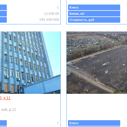
C
Класс
12309.00
Блоки, м2
585 600 000
Стоимость, руб
, д 11
 наб, д 11
C
Класс