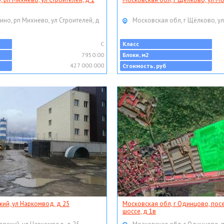
ино, рп Михнево, ул Строителей, д
Московская обл, г Щёлково, ул
C
Класс
7950.00
Блоки, м2
427 000 000
Стоимость, руб
кий, ул Наркомвод, д 25
Московская обл, г Одинцово, пос
шоссе, д 1в