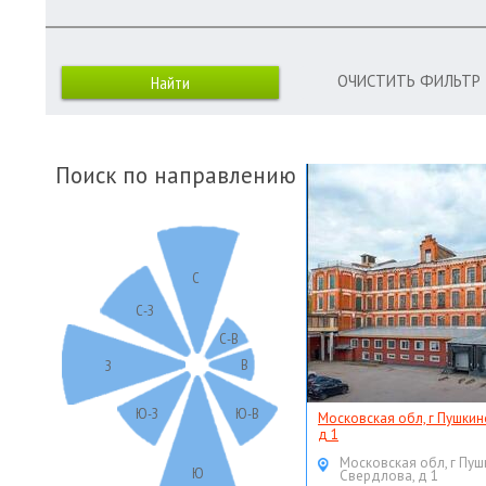
ОЧИСТИТЬ ФИЛЬТР
Поиск по направлению
С
С-З
С-В
В
З
Ю-З
Ю-В
Московская обл, г Пушкин
д 1
Московская обл, г Пуш
Ю
Свердлова, д 1