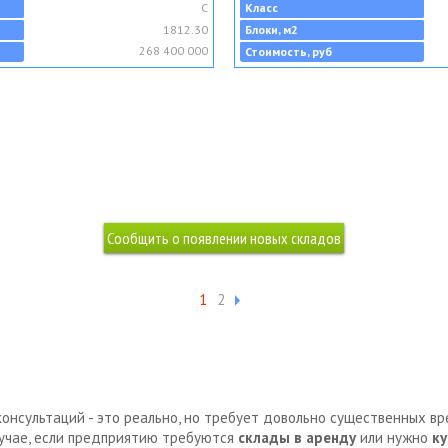
C
Класс
1812.30
Блоки, м2
268 400 000
Стоимость, руб
1
2
консультаций - это реально, но требует довольно существенных в
лучае, если предприятию требуются
склады в аренду
или нужно
ку