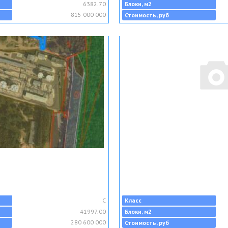
6382.70
Блоки, м2
815 000 000
Стоимость, руб
C
Класс
41997.00
Блоки, м2
280 600 000
Стоимость, руб