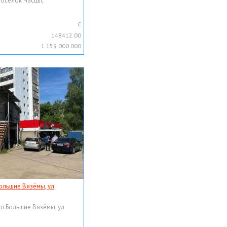
поселок Часцы,
C
148412.00
1 159 000 000
ольшие Вязёмы, ул
рп Большие Вязёмы, ул