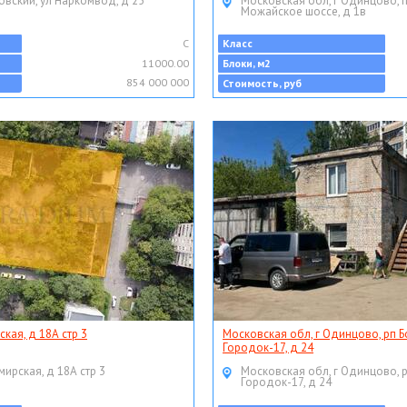
овский, ул Наркомвод, д 25
Московская обл, г Одинцово, 
Можайское шоссе, д 1в
C
Класс
11000.00
Блоки, м2
854 000 000
Стоимость, руб
ская, д 18А стр 3
Московская обл, г Одинцово, рп Б
Городок-17, д 24
мирская, д 18А стр 3
Московская обл, г Одинцово, 
Городок-17, д 24