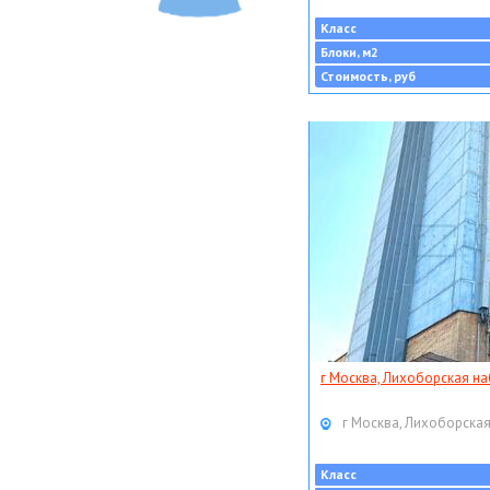
Класс
Блоки, м2
Стоимость, руб
г Москва, Лихоборская наб
г Москва, Лихоборская
Класс