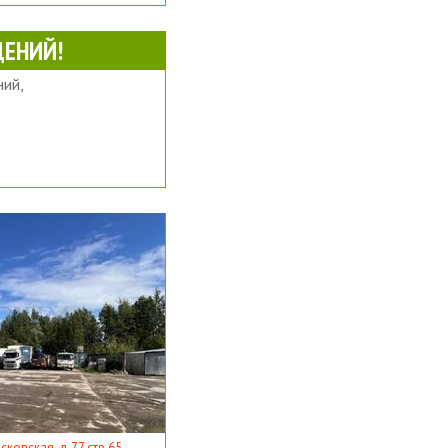
ЕНИЙ!
ий,
ковская, д 77 стр 65