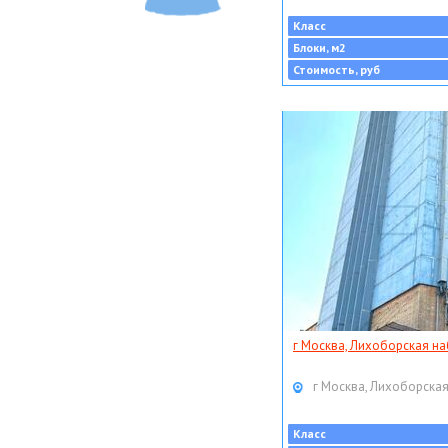
Класс
Блоки, м2
Стоимость, руб
г Москва, Лихоборская наб
г Москва, Лихоборская
Класс