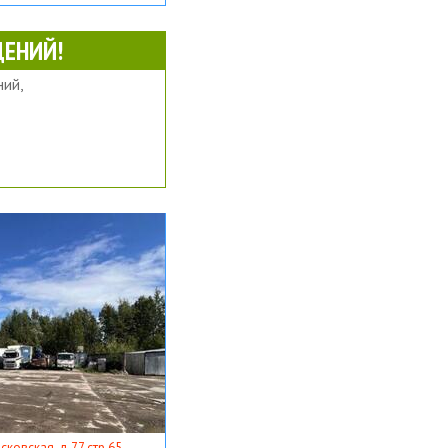
ЕНИЙ!
ий,
ковская, д 77 стр 65