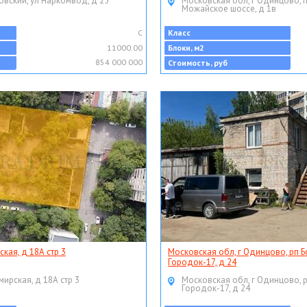
овский, ул Наркомвод, д 25
Московская обл, г Одинцово, 
Можайское шоссе, д 1в
C
Класс
11000.00
Блоки, м2
854 000 000
Стоимость, руб
ская, д 18А стр 3
Московская обл, г Одинцово, рп Б
Городок-17, д 24
мирская, д 18А стр 3
Московская обл, г Одинцово, 
Городок-17, д 24