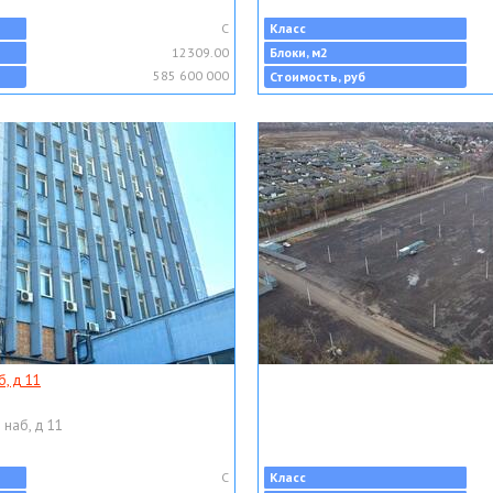
C
Класс
12309.00
Блоки, м2
585 600 000
Стоимость, руб
, д 11
 наб, д 11
C
Класс