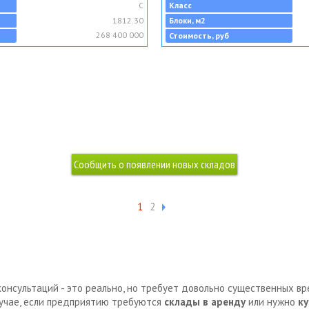
C
Класс
1812.30
Блоки, м2
268 400 000
Стоимость, руб
1
2
консультаций - это реально, но требует довольно существенных в
лучае, если предприятию требуются
склады в аренду
или нужно
ку