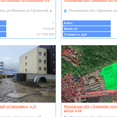
ино, рп Михнево, ул Строителей, д
Московская обл, г Щёлково, ул
C
Класс
7950.00
Блоки, м2
427 000 000
Стоимость, руб
кий, ул Наркомвод, д 25
Московская обл, г Одинцово, пос
шоссе, д 1в