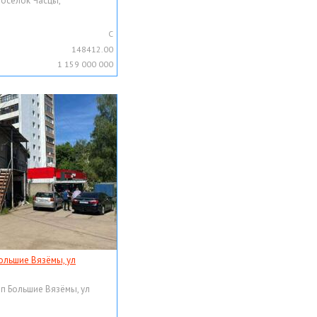
поселок Часцы,
C
148412.00
1 159 000 000
ольшие Вязёмы, ул
рп Большие Вязёмы, ул