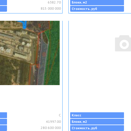
6382.70
Блоки, м2
815 000 000
Стоимость, руб
C
Класс
41997.00
Блоки, м2
280 600 000
Стоимость, руб