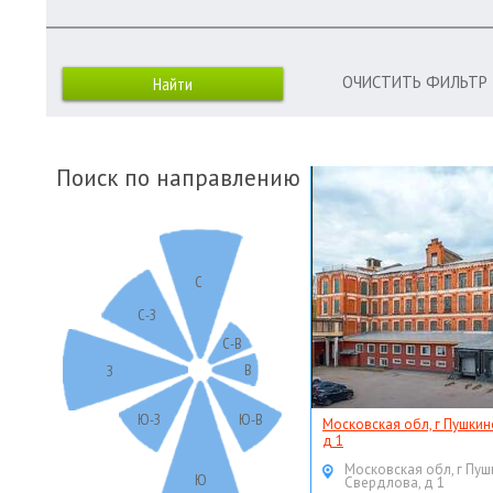
ОЧИСТИТЬ ФИЛЬТР
Поиск по направлению
С
С-З
С-В
В
З
Ю-З
Ю-В
Московская обл, г Пушкин
д 1
Московская обл, г Пуш
Ю
Свердлова, д 1