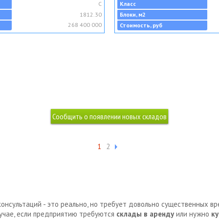
C
Класс
1812.30
Блоки, м2
268 400 000
Стоимость, руб
1
2
консультаций - это реально, но требует довольно существенных в
лучае, если предприятию требуются
склады в аренду
или нужно
ку