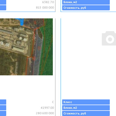
6382.70
Блоки, м2
815 000 000
Стоимость, руб
C
Класс
41997.00
Блоки, м2
280 600 000
Стоимость, руб