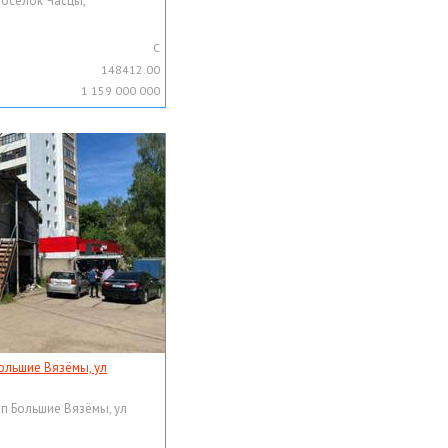
поселок Часцы,
C
148412.00
1 159 000 000
ольшие Вязёмы, ул
рп Большие Вязёмы, ул