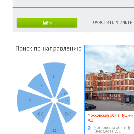
ОЧИСТИТЬ ФИЛЬТР
Поиск по направлению
С
С-З
С-В
В
З
Ю-З
Ю-В
Московская обл, г Пушкин
д 1
Московская обл, г Пуш
Ю
Свердлова, д 1