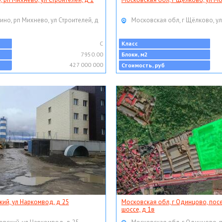
ино, рп Михнево, ул Строителей, д
Московская обл, г Щёлково, ул
C
Класс
7950.00
Блоки, м2
427 000 000
Стоимость, руб
кий, ул Наркомвод, д 25
Московская обл, г Одинцово, пос
шоссе, д 1в