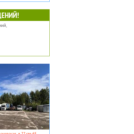
ЕНИЙ!
ий,
ковская, д 77 стр 65