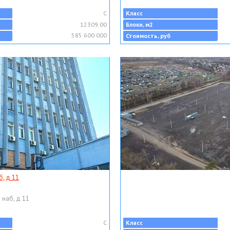
C
Класс
12309.00
Блоки, м2
585 600 000
Стоимость, руб
, д 11
 наб, д 11
C
Класс