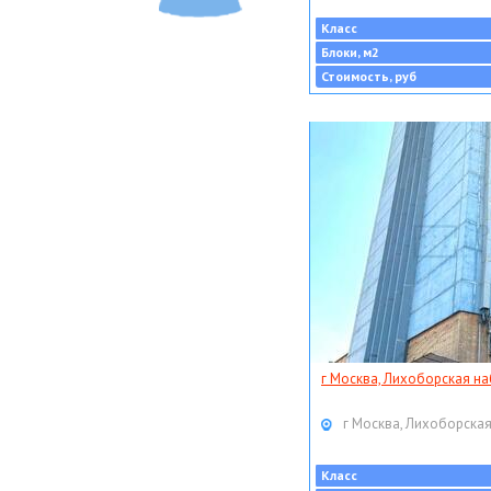
Класс
Блоки, м2
Стоимость, руб
г Москва, Лихоборская наб
г Москва, Лихоборская
Класс