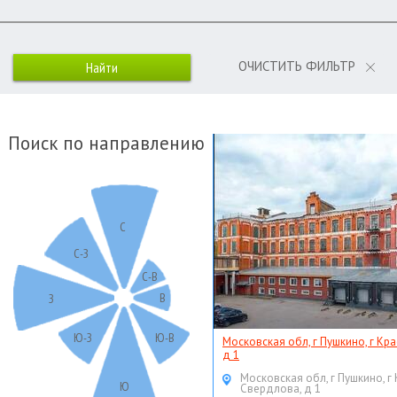
ОЧИСТИТЬ ФИЛЬТР
Поиск по направлению
С
С-З
С-В
В
З
Ю-З
Ю-В
Московская обл, г Пушкино, г Кр
д 1
Московская обл, г Пушкино, г
Ю
Свердлова, д 1