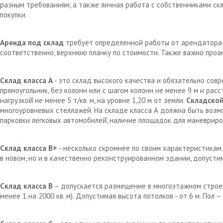
разным требованиям, а также личная работа с собственниками с
покупки.
Аренда под склад
требует определенной работы от арендатора д
соответственно, верхнюю планку по стоимости. Также важно проа
Склад класса А
- это склад высокого качества и обязательно сов
прямоугольник, без колонн или с шагом колонн не менее 9 м и рас
нагрузкой̆ не менее 5 т/кв. м, на уровне 1,20 м от земли.
Складской
многоуровневых стеллажей. На складе класса А должна быть возм
парковки легковых автомобилей̆, наличие площадок для маневрир
Склад класса В+
- несколько скромнее по своим характеристикам.
в новом, но и в качественно реконструированном здании, допустим
Склад класса В
– допускается размещение в многоэтажном строен
менее 1 на 2000 кв. м). Допустимая высота потолков - от 6 м. Пол 