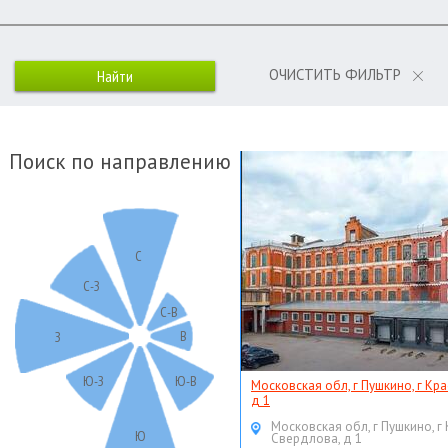
ОЧИСТИТЬ ФИЛЬТР
Поиск по направлению
С
С-З
С-В
В
З
Ю-З
Ю-В
Московская обл, г Пушкино, г Кр
д 1
Московская обл, г Пушкино, г
Ю
Свердлова, д 1