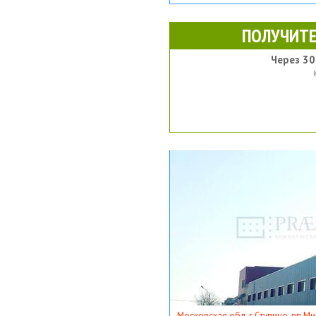
ПОЛУЧИТЕ
Через 30
Московская обл, г Ступино, рп Ми