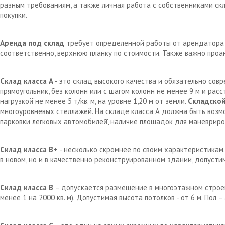
разным требованиям, а также личная работа с собственниками с
покупки.
Аренда под склад
требует определенной работы от арендатора д
соответственно, верхнюю планку по стоимости. Также важно проа
Склад класса А
- это склад высокого качества и обязательно сов
прямоугольник, без колонн или с шагом колонн не менее 9 м и рас
нагрузкой̆ не менее 5 т/кв. м, на уровне 1,20 м от земли.
Складской
многоуровневых стеллажей. На складе класса А должна быть возм
парковки легковых автомобилей̆, наличие площадок для маневрир
Склад класса В+
- несколько скромнее по своим характеристикам.
в новом, но и в качественно реконструированном здании, допустим
Склад класса В
– допускается размещение в многоэтажном строен
менее 1 на 2000 кв. м). Допустимая высота потолков - от 6 м. Пол 