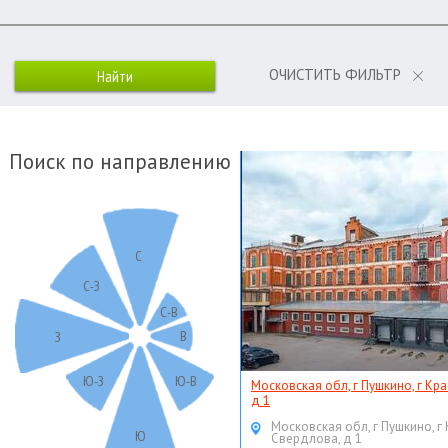
ОЧИСТИТЬ ФИЛЬТР
Поиск по направлению
С
С-З
С-В
В
З
Ю-З
Ю-В
Московская обл, г Пушкино, г Кр
д 1
Московская обл, г Пушкино, г
Ю
Свердлова, д 1