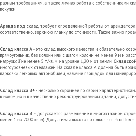
разным требованиям, а также личная работа с собственниками с
покупки.
Аренда под склад
требует определенной работы от арендатора д
соответственно, верхнюю планку по стоимости. Также важно проа
Склад класса А
- это склад высокого качества и обязательно сов
прямоугольник, без колонн или с шагом колонн не менее 9 м и рас
нагрузкой̆ не менее 5 т/кв. м, на уровне 1,20 м от земли.
Складской
многоуровневых стеллажей. На складе класса А должна быть возм
парковки легковых автомобилей̆, наличие площадок для маневрир
Склад класса В+
- несколько скромнее по своим характеристикам.
в новом, но и в качественно реконструированном здании, допустим
Склад класса В
– допускается размещение в многоэтажном строен
менее 1 на 2000 кв. м). Допустимая высота потолков - от 6 м. Пол 