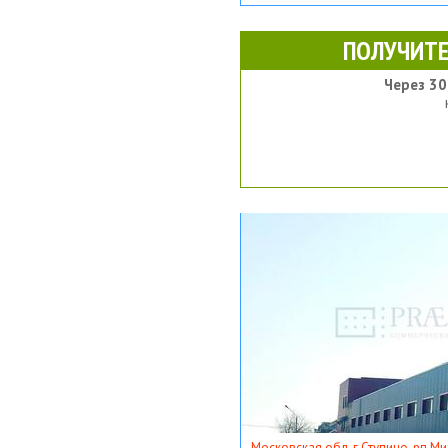
ПОЛУЧИТЕ
Через 30
Московская обл, г Ступино, рп Ми