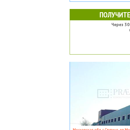
ПОЛУЧИТЕ
Через 30
Московская обл, г Ступино, рп Ми