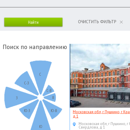
ОЧИСТИТЬ ФИЛЬТР
Поиск по направлению
С
С-З
С-В
В
З
Ю-З
Ю-В
Московская обл, г Пушкино, г Кр
д 1
Московская обл, г Пушкино, г
Ю
Свердлова, д 1