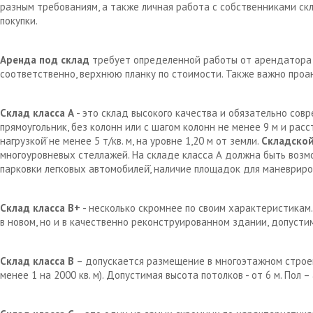
разным требованиям, а также личная работа с собственниками с
покупки.
Аренда под склад
требует определенной работы от арендатора д
соответственно, верхнюю планку по стоимости. Также важно проа
Склад класса А
- это склад высокого качества и обязательно сов
прямоугольник, без колонн или с шагом колонн не менее 9 м и рас
нагрузкой̆ не менее 5 т/кв. м, на уровне 1,20 м от земли.
Складской
многоуровневых стеллажей. На складе класса А должна быть возм
парковки легковых автомобилей̆, наличие площадок для маневрир
Склад класса В+
- несколько скромнее по своим характеристикам.
в новом, но и в качественно реконструированном здании, допустим
Склад класса В
– допускается размещение в многоэтажном строен
менее 1 на 2000 кв. м). Допустимая высота потолков - от 6 м. Пол 