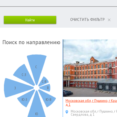
ОЧИСТИТЬ ФИЛЬТР
Поиск по направлению
С
С-З
С-В
В
З
Ю-З
Ю-В
Московская обл, г Пушкино, г Кр
д 1
Московская обл, г Пушкино, г
Ю
Свердлова, д 1