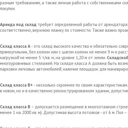
разным требованиям, а также личная работа с собственниками с
покупки.
Аренда под склад
требует определенной работы от арендатора д
соответственно, верхнюю планку по стоимости. Также важно проа
Склад класса А
- это склад высокого качества и обязательно сов
прямоугольник, без колонн или с шагом колонн не менее 9 м и рас
нагрузкой̆ не менее 5 т/кв. м, на уровне 1,20 м от земли.
Складской
многоуровневых стеллажей. На складе класса А должна быть возм
парковки легковых автомобилей̆, наличие площадок для маневрир
Склад класса В+
- несколько скромнее по своим характеристикам.
в новом, но и в качественно реконструированном здании, допустим
Склад класса В
– допускается размещение в многоэтажном строен
менее 1 на 2000 кв. м). Допустимая высота потолков - от 6 м. Пол 