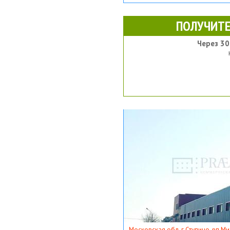
ПОЛУЧИТЕ
Через 30
Московская обл, г Ступино, рп Ми