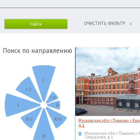
ОЧИСТИТЬ ФИЛЬТР
Поиск по направлению
С
С-З
С-В
В
З
Ю-З
Ю-В
Московская обл, г Пушкино, г Кр
д 1
Московская обл, г Пушкино, г
Ю
Свердлова, д 1