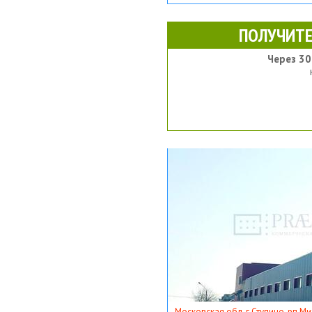
ПОЛУЧИТЕ
Через 30
Московская обл, г Ступино, рп Ми