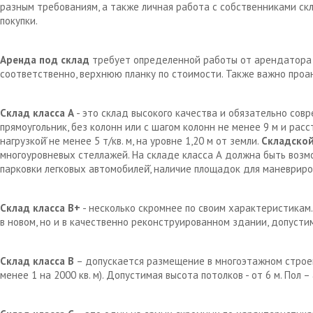
разным требованиям, а также личная работа с собственниками с
покупки.
Аренда под склад
требует определенной работы от арендатора д
соответственно, верхнюю планку по стоимости. Также важно проа
Склад класса А
- это склад высокого качества и обязательно сов
прямоугольник, без колонн или с шагом колонн не менее 9 м и рас
нагрузкой̆ не менее 5 т/кв. м, на уровне 1,20 м от земли.
Складской
многоуровневых стеллажей. На складе класса А должна быть возм
парковки легковых автомобилей̆, наличие площадок для маневрир
Склад класса В+
- несколько скромнее по своим характеристикам.
в новом, но и в качественно реконструированном здании, допустим
Склад класса В
– допускается размещение в многоэтажном строен
менее 1 на 2000 кв. м). Допустимая высота потолков - от 6 м. Пол 