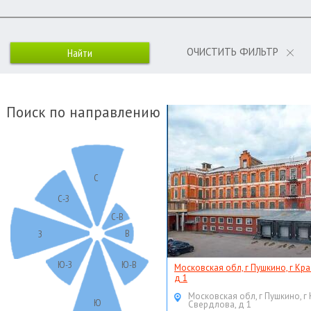
ОЧИСТИТЬ ФИЛЬТР
Поиск по направлению
С
С-З
С-В
В
З
Ю-З
Ю-В
Московская обл, г Пушкино, г Кр
д 1
Московская обл, г Пушкино, г
Ю
Свердлова, д 1