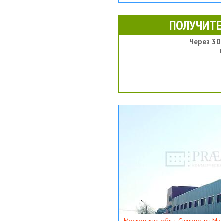
ПОЛУЧИТЕ
Через 30
Московская обл, г Ступино, рп Ми