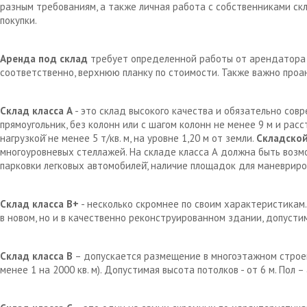
разным требованиям, а также личная работа с собственниками с
покупки.
Аренда под склад
требует определенной работы от арендатора д
соответственно, верхнюю планку по стоимости. Также важно проа
Склад класса А
- это склад высокого качества и обязательно сов
прямоугольник, без колонн или с шагом колонн не менее 9 м и рас
нагрузкой̆ не менее 5 т/кв. м, на уровне 1,20 м от земли.
Складской
многоуровневых стеллажей. На складе класса А должна быть возм
парковки легковых автомобилей̆, наличие площадок для маневрир
Склад класса В+
- несколько скромнее по своим характеристикам.
в новом, но и в качественно реконструированном здании, допустим
Склад класса В
– допускается размещение в многоэтажном строен
менее 1 на 2000 кв. м). Допустимая высота потолков - от 6 м. Пол 