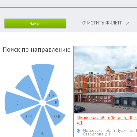
ОЧИСТИТЬ ФИЛЬТР
Поиск по направлению
С
С-З
С-В
В
З
Ю-З
Ю-В
Московская обл, г Пушкино, г Кр
д 1
Московская обл, г Пушкино, г
Ю
Свердлова, д 1