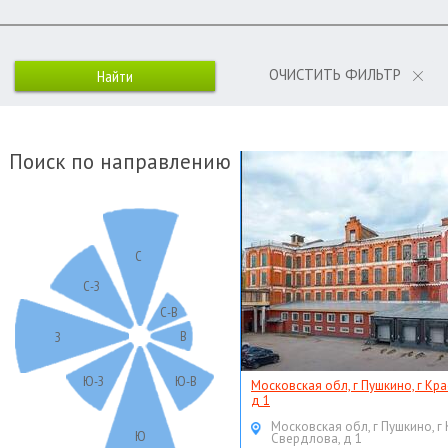
ОЧИСТИТЬ ФИЛЬТР
Поиск по направлению
С
С-З
С-В
В
З
Ю-З
Ю-В
Московская обл, г Пушкино, г Кр
д 1
Московская обл, г Пушкино, г
Ю
Свердлова, д 1