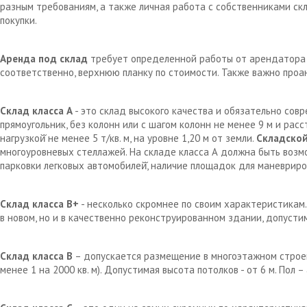
разным требованиям, а также личная работа с собственниками с
покупки.
Аренда под склад
требует определенной работы от арендатора д
соответственно, верхнюю планку по стоимости. Также важно проа
Склад класса А
- это склад высокого качества и обязательно сов
прямоугольник, без колонн или с шагом колонн не менее 9 м и рас
нагрузкой̆ не менее 5 т/кв. м, на уровне 1,20 м от земли.
Складской
многоуровневых стеллажей. На складе класса А должна быть возм
парковки легковых автомобилей̆, наличие площадок для маневрир
Склад класса В+
- несколько скромнее по своим характеристикам.
в новом, но и в качественно реконструированном здании, допустим
Склад класса В
– допускается размещение в многоэтажном строен
менее 1 на 2000 кв. м). Допустимая высота потолков - от 6 м. Пол 