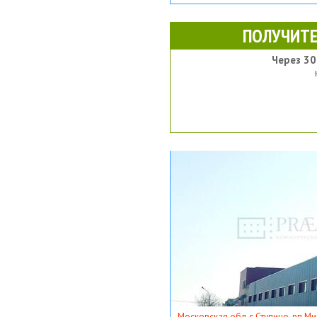
ПОЛУЧИТЕ
Через 30
Московская обл, г Ступино, рп Ми