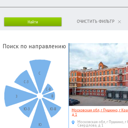
ОЧИСТИТЬ ФИЛЬТР
Поиск по направлению
С
С-З
С-В
В
З
Ю-З
Ю-В
Московская обл, г Пушкино, г Кр
д 1
Московская обл, г Пушкино, г
Ю
Свердлова, д 1