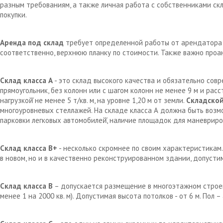
разным требованиям, а также личная работа с собственниками с
покупки.
Аренда под склад
требует определенной работы от арендатора д
соответственно, верхнюю планку по стоимости. Также важно проа
Склад класса А
- это склад высокого качества и обязательно сов
прямоугольник, без колонн или с шагом колонн не менее 9 м и рас
нагрузкой̆ не менее 5 т/кв. м, на уровне 1,20 м от земли.
Складской
многоуровневых стеллажей. На складе класса А должна быть возм
парковки легковых автомобилей̆, наличие площадок для маневрир
Склад класса В+
- несколько скромнее по своим характеристикам.
в новом, но и в качественно реконструированном здании, допустим
Склад класса В
– допускается размещение в многоэтажном строен
менее 1 на 2000 кв. м). Допустимая высота потолков - от 6 м. Пол 