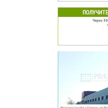
ПОЛУЧИТЕ
Через 30
Московская обл, г Ступино, рп Ми